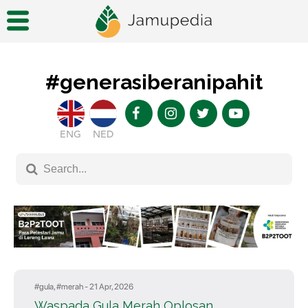
#generasiberanipahit
ENG
NED
#
gula
, #
merah
- 21 Apr, 2026
Waspada Gula Merah Oplosan