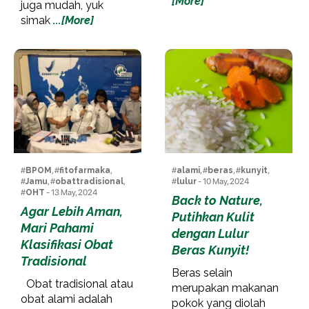
[More]
juga mudah, yuk
simak
...[More]
#
BPOM
, #
fitofarmaka
,
#
alami
, #
beras
, #
kunyit
,
#
Jamu
, #
obattradisional
,
#
lulur
- 10 May, 2024
#
OHT
- 13 May, 2024
Back to Nature,
Agar Lebih Aman,
Putihkan Kulit
Mari Pahami
dengan Lulur
Klasifikasi Obat
Beras Kunyit!
Tradisional
Beras selain
Obat tradisional atau
merupakan makanan
obat alami adalah
pokok yang diolah