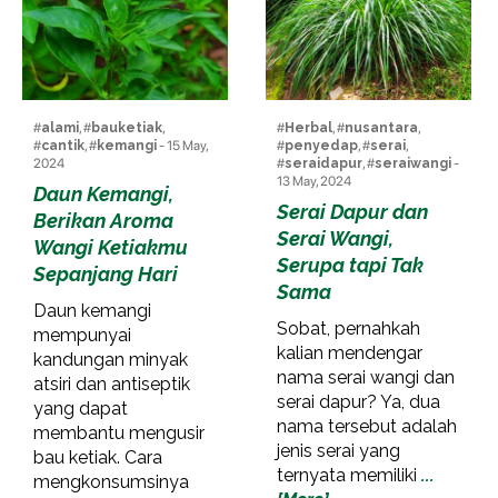
#
alami
, #
bauketiak
,
#
Herbal
, #
nusantara
,
#
cantik
, #
kemangi
- 15 May,
#
penyedap
, #
serai
,
2024
#
seraidapur
, #
seraiwangi
-
13 May, 2024
Daun Kemangi,
Serai Dapur dan
Berikan Aroma
Serai Wangi,
Wangi Ketiakmu
Serupa tapi Tak
Sepanjang Hari
Sama
Daun kemangi
Sobat, pernahkah
mempunyai
kalian mendengar
kandungan minyak
nama serai wangi dan
atsiri dan antiseptik
serai dapur? Ya, dua
yang dapat
nama tersebut adalah
membantu mengusir
jenis serai yang
bau ketiak. Cara
ternyata memiliki
...
mengkonsumsinya