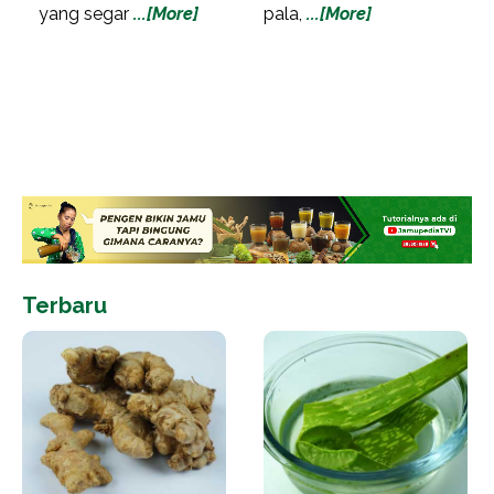
yang segar
...[More]
pala,
...[More]
Terbaru