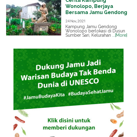
Cerita Kampung
Wonolopo, Berjaya
Bersama Jamu Gendong
24 Nov, 2021
Kampung Jamu Gendong
Wonolopo berlokasi di Dusun
Sumber Sari, Kelurahan
...[More]
4 Rekomendasi Olahan
Jahe Merah Untuk
Tingkatkan Imun Saat
Pandemi
29 Oct, 2021
Olahan jahe merah kembali
menjadi perbincangan khalayak
belum lama ini.
...[More]
Perpaduan Sari Kedelai
dan Kuah Jahe dalam
Semangkok Tahok
15 Oct, 2020
Makanan bukan sekedar urusan
perut dan penghilang rasa lapar.
Makanan
...[More]