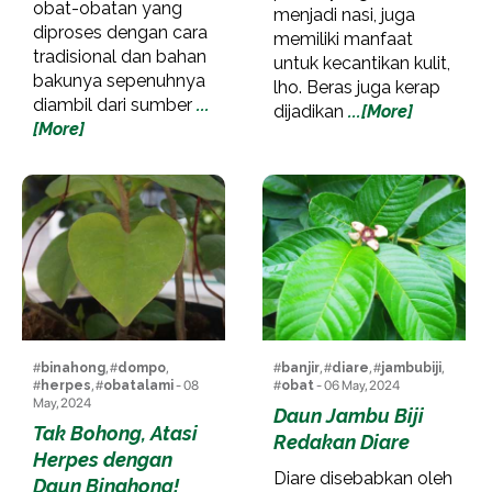
obat-obatan yang
menjadi nasi, juga
diproses dengan cara
memiliki manfaat
tradisional dan bahan
untuk kecantikan kulit,
bakunya sepenuhnya
lho. Beras juga kerap
diambil dari sumber
...
dijadikan
...[More]
[More]
#
binahong
, #
dompo
,
#
banjir
, #
diare
, #
jambubiji
,
#
herpes
, #
obatalami
- 08
#
obat
- 06 May, 2024
May, 2024
Daun Jambu Biji
Tak Bohong, Atasi
Redakan Diare
Herpes dengan
Diare disebabkan oleh
Daun Binahong!