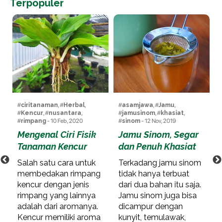
Terpopuler
Bir Pletok, Bir Perlawanan
dari Betawi
10 Feb, 2020
Sejarah bir pletok di ceritakan
oleh JJ Rizal, seorang sejarawan
...[More]
#
ciritanaman
, #
Herbal
,
#
asamjawa
, #
Jamu
,
#
Kencur
, #
nusantara
,
#
jamusinom
, #
khasiat
,
#
rimpang
- 10 Feb, 2020
#
sinom
- 12 Nov, 2019
Mengenal Ciri Fisik
Jamu Sinom, Segar
Tanaman Kencur
dan Penuh Khasiat
Salah satu cara untuk
Terkadang jamu sinom
membedakan rimpang
tidak hanya terbuat
kencur dengan jenis
dari dua bahan itu saja.
rimpang yang lainnya
Jamu sinom juga bisa
adalah dari aromanya.
dicampur dengan
Kencur memiliki aroma
kunyit, temulawak,