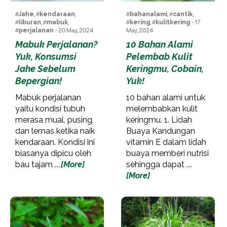
#
Jahe
, #
kendaraan
,
#
bahanalami
, #
cantik
,
#
liburan
, #
mabuk
,
#
kering
, #
kulitkering
- 17
#
perjalanan
- 20 May, 2024
May, 2024
Mabuk Perjalanan?
10 Bahan Alami
Yuk, Konsumsi
Pelembab Kulit
Jahe Sebelum
Keringmu, Cobain,
Bepergian!
Yuk!
Mabuk perjalanan
10 bahan alami untuk
yaitu kondisi tubuh
melembabkan kulit
merasa mual, pusing,
keringmu. 1. Lidah
dan lemas ketika naik
Buaya Kandungan
kendaraan. Kondisi ini
vitamin E dalam lidah
biasanya dipicu oleh
buaya memberi nutrisi
bau tajam
...[More]
sehingga dapat
...
[More]