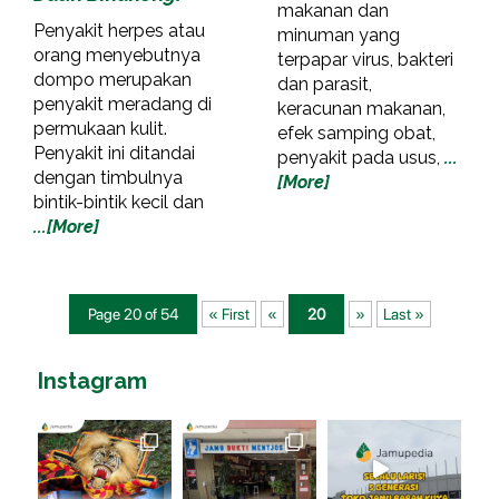
makanan dan
Penyakit herpes atau
minuman yang
orang menyebutnya
terpapar virus, bakteri
dompo merupakan
dan parasit,
penyakit meradang di
keracunan makanan,
permukaan kulit.
efek samping obat,
Penyakit ini ditandai
penyakit pada usus,
...
dengan timbulnya
[More]
bintik-bintik kecil dan
...[More]
Page 20 of 54
« First
«
20
»
Last »
Instagram