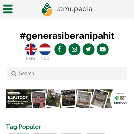
#generasiberanipahit
ENG
NED
Tag Populer