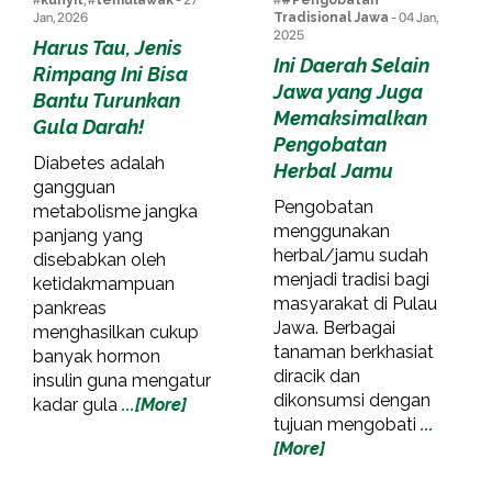
#
kunyit
, #
temulawak
- 27
#
#Pengobatan
Jan, 2026
Tradisional Jawa
- 04 Jan,
2025
Harus Tau, Jenis
Ini Daerah Selain
Rimpang Ini Bisa
Jawa yang Juga
Bantu Turunkan
Memaksimalkan
Gula Darah!
Pengobatan
Diabetes adalah
Herbal Jamu
gangguan
Pengobatan
metabolisme jangka
menggunakan
panjang yang
herbal/jamu sudah
disebabkan oleh
menjadi tradisi bagi
ketidakmampuan
masyarakat di Pulau
pankreas
Jawa. Berbagai
menghasilkan cukup
tanaman berkhasiat
banyak hormon
diracik dan
insulin guna mengatur
dikonsumsi dengan
kadar gula
...[More]
tujuan mengobati
...
[More]