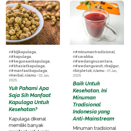
#
#bijikapulaga
,
#
#minumantradisional
,
#
#kapulaga
,
#
#sarabba
,
#
#kegunaankapulaga
,
#
#wedangnusantara
,
#
#khasiatkapulaga
,
#
#wedanguwuh
, #
bajigur
,
#
#manfaatkapulaga
,
#
birpletok
, #
Jamu
- 01 Jan,
#
Herbal
, #
Jamu
- 02 Jan,
2025
2025
Baik Untuk
Yuk Pahami Apa
Kesehatan, Ini
Saja Sih Manfaat
Minuman
Kapulaga Untuk
Tradisional
Kesehatan?
Indonesia yang
Anti-Mainstream
Kapulaga dikenal
memiliki banyak
Minuman tradisional