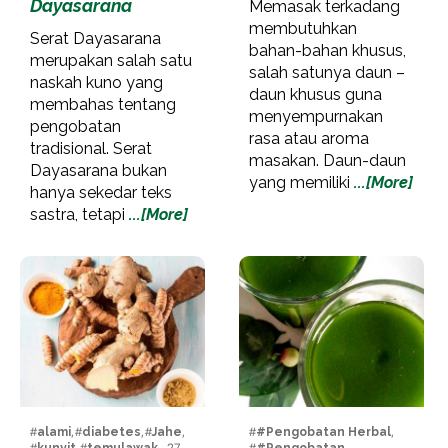
Dayasarana
Memasak terkadang
membutuhkan
Serat Dayasarana
bahan-bahan khusus,
merupakan salah satu
salah satunya daun –
naskah kuno yang
daun khusus guna
membahas tentang
menyempurnakan
pengobatan
rasa atau aroma
tradisional. Serat
masakan. Daun-daun
Dayasarana bukan
yang memiliki
...[More]
hanya sekedar teks
sastra, tetapi
...[More]
#
alami
, #
diabetes
, #
Jahe
,
#
#Pengobatan Herbal
,