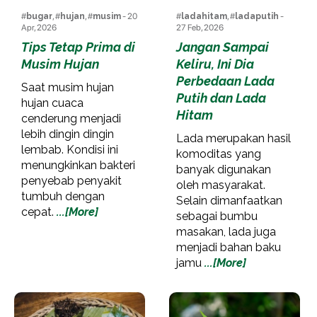
#
bugar
, #
hujan
, #
musim
- 20
#
ladahitam
, #
ladaputih
-
Apr, 2026
27 Feb, 2026
Tips Tetap Prima di
Jangan Sampai
Musim Hujan
Keliru, Ini Dia
Perbedaan Lada
Saat musim hujan
Putih dan Lada
hujan cuaca
Hitam
cenderung menjadi
lebih dingin dingin
Lada merupakan hasil
lembab. Kondisi ini
komoditas yang
menungkinkan bakteri
banyak digunakan
penyebab penyakit
oleh masyarakat.
tumbuh dengan
Selain dimanfaatkan
cepat.
...[More]
sebagai bumbu
masakan, lada juga
menjadi bahan baku
jamu
...[More]