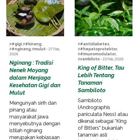
#
#gigi
, #
#kinang
,
#
#antidiabetes
,
#
#nginang
, #
mulut
- 27 Feb,
#
#hepatoprotektor
,
2026
#
#imunomodulator
,
#
sambiloto
- 23 Feb, 2026
Nginang : Tradisi
King of Bitter, Tau
Nenek Moyang
Lebih Tentang
dalam Menjaga
Tanaman
Kesehatan Gigi dan
Sambiloto
Mulut
Sambiloto
Mengunyah sirih dan
(Andrographis
pinang atau
paniculata Ness) atau
masyarakat jawa
dikenal sebagai “King
menyebutnya dengan
of Bitters” bukanlah
istilah nginang
tanaman asli
merupakan kebiasaan