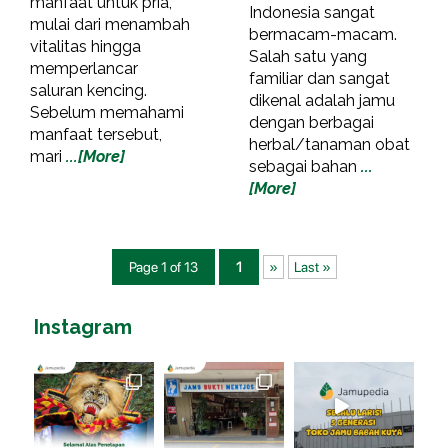
manfaat untuk pria,
Indonesia sangat
mulai dari menambah
bermacam-macam.
vitalitas hingga
Salah satu yang
memperlancar
familiar dan sangat
saluran kencing.
dikenal adalah jamu
Sebelum memahami
dengan berbagai
manfaat tersebut,
herbal/tanaman obat
mari
...[More]
sebagai bahan
...
[More]
Page 1 of 13
1
»
Last »
Instagram