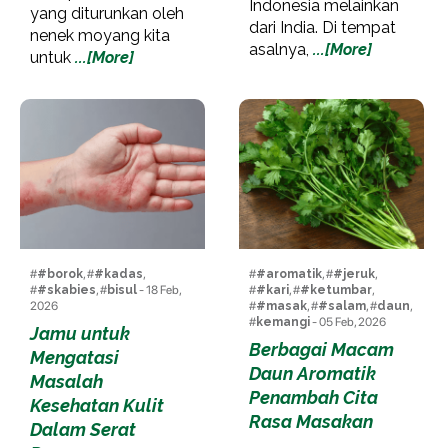
Indonesia melainkan
yang diturunkan oleh
dari India. Di tempat
nenek moyang kita
asalnya,
...[More]
untuk
...[More]
#
#borok
, #
#kadas
,
#
#aromatik
, #
#jeruk
,
#
#skabies
, #
bisul
- 18 Feb,
#
#kari
, #
#ketumbar
,
2026
#
#masak
, #
#salam
, #
daun
,
#
kemangi
- 05 Feb, 2026
Jamu untuk
Berbagai Macam
Mengatasi
Daun Aromatik
Masalah
Penambah Cita
Kesehatan Kulit
Rasa Masakan
Dalam Serat