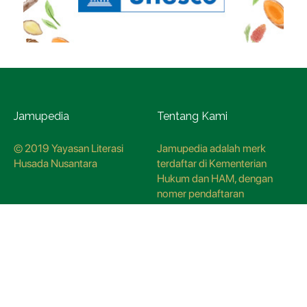
Jamupedia
Tentang Kami
© 2019 Yayasan Literasi
Jamupedia adalah merk
Husada Nusantara
terdaftar di Kementerian
Hukum dan HAM, dengan
nomer pendaftaran
CO78621
Kredo Jamupedia
Redaksi
Panduan Siber
Kebijakan Redaksi
Hubungi Kami
Metodologi Riset