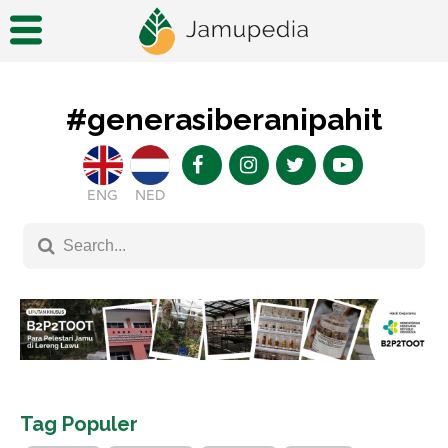
#generasiberanipahit
ENG
NED
Tag Populer