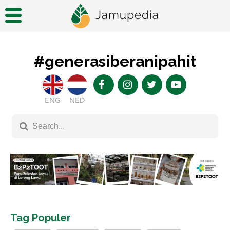
#generasiberanipahit
ENG
NED
Tag Populer