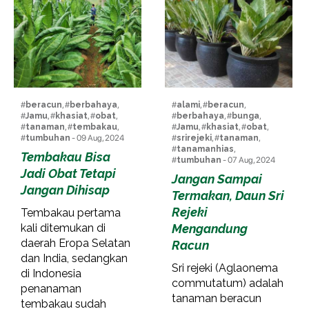
#
beracun
, #
berbahaya
,
#
alami
, #
beracun
,
#
Jamu
, #
khasiat
, #
obat
,
#
berbahaya
, #
bunga
,
#
tanaman
, #
tembakau
,
#
Jamu
, #
khasiat
, #
obat
,
#
tumbuhan
- 09 Aug, 2024
#
srirejeki
, #
tanaman
,
#
tanamanhias
,
Tembakau Bisa
#
tumbuhan
- 07 Aug, 2024
Jadi Obat Tetapi
Jangan Sampai
Jangan Dihisap
Termakan, Daun Sri
Rejeki
Tembakau pertama
kali ditemukan di
Mengandung
daerah Eropa Selatan
Racun
dan India, sedangkan
Sri rejeki (Aglaonema
di Indonesia
commutatum) adalah
penanaman
tanaman beracun
tembakau sudah