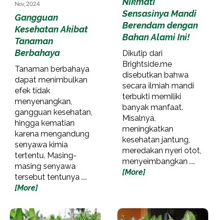
Nikmati
Nov, 2024
Sensasinya Mandi
Gangguan
Berendam dengan
Kesehatan Akibat
Bahan Alami Ini!
Tanaman
Berbahaya
Dikutip dari
Brightside.me
Tanaman berbahaya
disebutkan bahwa
dapat menimbulkan
secara ilmiah mandi
efek tidak
terbukti memiliki
menyenangkan,
banyak manfaat.
gangguan kesehatan,
Misalnya,
hingga kematian
meningkatkan
karena mengandung
kesehatan jantung,
senyawa kimia
meredakan nyeri otot,
tertentu. Masing-
menyeimbangkan
...
masing senyawa
[More]
tersebut tentunya
...
[More]