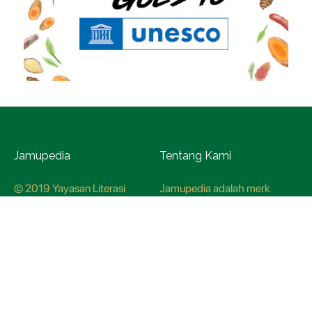
Jamupedia
Tentang Kami
© 2019 Yayasan Literasi
Jamupedia adalah merk
Husada Nusantara
terdaftar di Kementerian
Hukum dan HAM, dengan
nomer pendaftaran
CO78621
Kredo Jamupedia
Redaksi
Panduan Siber
Kebijakan Redaksi