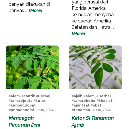
yang berasal dari
banyak dilakukan di
Florida, Amerika
banyak
...[More]
kemudian menyebar
ke daerah Amerika
Selatan dan Hawai.
...
[More]
#
alami
, #
cantik
, #
Herbal
,
#
ajaib
, #
alami
, #
Herbal
,
#
Jamu
, #
jelita
, #
kelor
,
#
Jamu
, #
kelor
, #
khasiat
,
#
keriput
, #
obat
,
#
manfaat
, #
obat
,
#
penuaandini
- 31 Jul, 2024
#
tanaman
- 29 Jul, 2024
Mencegah
Kelor Si Tanaman
Penuaan Dini
Ajaib