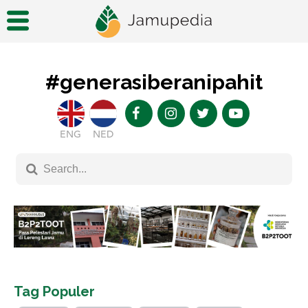
#generasiberanipahit
ENG
NED
Tag Populer