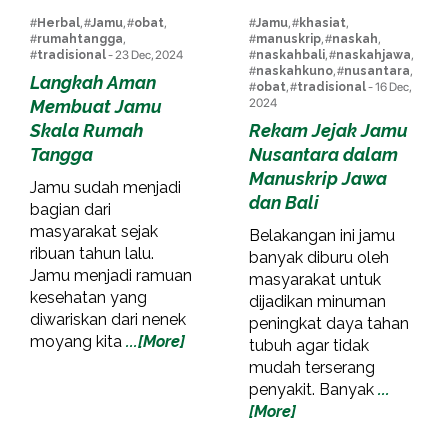
#
Herbal
, #
Jamu
, #
obat
,
#
Jamu
, #
khasiat
,
#
rumahtangga
,
#
manuskrip
, #
naskah
,
#
tradisional
- 23 Dec, 2024
#
naskahbali
, #
naskahjawa
,
#
naskahkuno
, #
nusantara
,
Langkah Aman
#
obat
, #
tradisional
- 16 Dec,
Membuat Jamu
2024
Skala Rumah
Rekam Jejak Jamu
Tangga
Nusantara dalam
Manuskrip Jawa
Jamu sudah menjadi
dan Bali
bagian dari
masyarakat sejak
Belakangan ini jamu
ribuan tahun lalu.
banyak diburu oleh
Jamu menjadi ramuan
masyarakat untuk
kesehatan yang
dijadikan minuman
diwariskan dari nenek
peningkat daya tahan
moyang kita
...[More]
tubuh agar tidak
mudah terserang
penyakit. Banyak
...
[More]