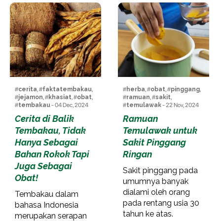
#
cerita
, #
faktatembakau
,
#
herba
, #
obat
, #
pinggang
,
#
jejamon
, #
khasiat
, #
obat
,
#
ramuan
, #
sakit
,
#
tembakau
- 04 Dec, 2024
#
temulawak
- 22 Nov, 2024
Cerita di Balik
Ramuan
Tembakau, Tidak
Temulawak untuk
Hanya Sebagai
Sakit Pinggang
Bahan Rokok Tapi
Ringan
Juga Sebagai
Sakit pinggang pada
Obat!
umumnya banyak
dialami oleh orang
Tembakau dalam
pada rentang usia 30
bahasa Indonesia
tahun ke atas.
merupakan serapan