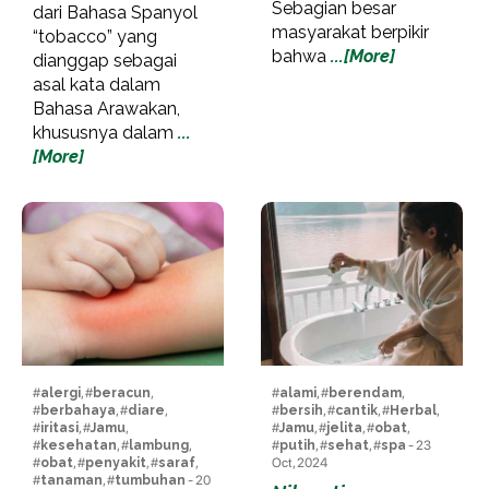
Sebagian besar
dari Bahasa Spanyol
masyarakat berpikir
“tobacco” yang
bahwa
...[More]
dianggap sebagai
asal kata dalam
Bahasa Arawakan,
khususnya dalam
...
[More]
#
alergi
, #
beracun
,
#
alami
, #
berendam
,
#
berbahaya
, #
diare
,
#
bersih
, #
cantik
, #
Herbal
,
#
iritasi
, #
Jamu
,
#
Jamu
, #
jelita
, #
obat
,
#
kesehatan
, #
lambung
,
#
putih
, #
sehat
, #
spa
- 23
#
obat
, #
penyakit
, #
saraf
,
Oct, 2024
#
tanaman
, #
tumbuhan
- 20