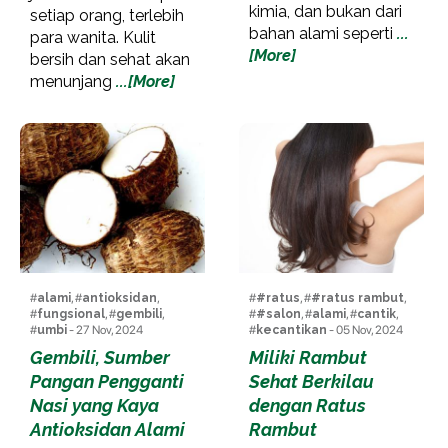
kimia, dan bukan dari
setiap orang, terlebih
bahan alami seperti
...
para wanita. Kulit
[More]
bersih dan sehat akan
menunjang
...[More]
#
alami
, #
antioksidan
,
#
#ratus
, #
#ratus rambut
,
#
fungsional
, #
gembili
,
#
#salon
, #
alami
, #
cantik
,
#
umbi
- 27 Nov, 2024
#
kecantikan
- 05 Nov, 2024
Gembili, Sumber
Miliki Rambut
Pangan Pengganti
Sehat Berkilau
Nasi yang Kaya
dengan Ratus
Antioksidan Alami
Rambut