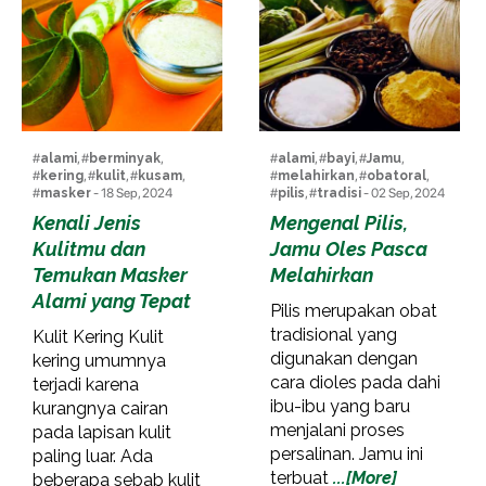
#
alami
, #
berminyak
,
#
alami
, #
bayi
, #
Jamu
,
#
kering
, #
kulit
, #
kusam
,
#
melahirkan
, #
obatoral
,
#
masker
- 18 Sep, 2024
#
pilis
, #
tradisi
- 02 Sep, 2024
Kenali Jenis
Mengenal Pilis,
Kulitmu dan
Jamu Oles Pasca
Temukan Masker
Melahirkan
Alami yang Tepat
Pilis merupakan obat
tradisional yang
Kulit Kering Kulit
digunakan dengan
kering umumnya
cara dioles pada dahi
terjadi karena
ibu-ibu yang baru
kurangnya cairan
menjalani proses
pada lapisan kulit
persalinan. Jamu ini
paling luar. Ada
terbuat
...[More]
beberapa sebab kulit