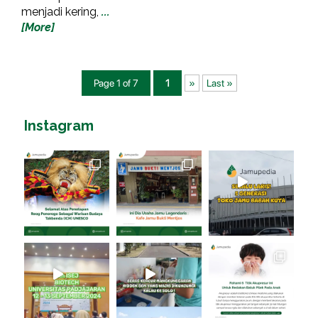
menjadi kering,
...
[More]
Page 1 of 7
1
»
Last »
Instagram