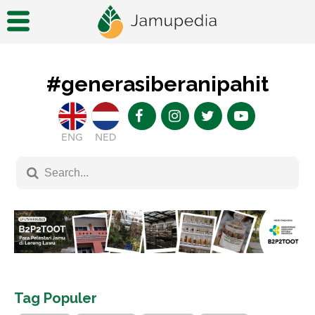
#generasiberanipahit
ENG
NED
Tag Populer