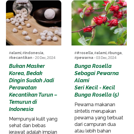
#
alami
, #
indonesia
,
#
#rosella
, #
alami
, #
bunga
,
#
kecantikan
- 20 Dec, 2024
#
pewarna
- 03 Dec, 2024
Bukan Masker
Bunga Rosella
Korea, Bedak
Sebagai Pewarna
Dingin Sudah Jadi
Alami
Perawatan
Seri Kecil - Kecil
Kecantikan Turun –
Bunga Rosella (5)
Temurun di
Pewarna makanan
Indonesia
sintetis merupakan
pewarna yang terbuat
Mempunyai kulit yang
dari campuran dua
sehat dan bebas
atau lebih bahan
jerawat adalah impian