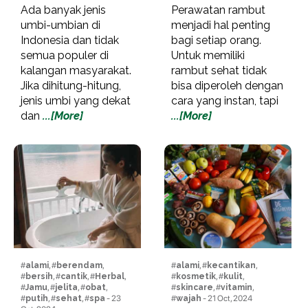
Ada banyak jenis
Perawatan rambut
umbi-umbian di
menjadi hal penting
Indonesia dan tidak
bagi setiap orang.
semua populer di
Untuk memiliki
kalangan masyarakat.
rambut sehat tidak
Jika dihitung-hitung,
bisa diperoleh dengan
jenis umbi yang dekat
cara yang instan, tapi
dan
...[More]
...[More]
#
alami
, #
berendam
,
#
alami
, #
kecantikan
,
#
bersih
, #
cantik
, #
Herbal
,
#
kosmetik
, #
kulit
,
#
Jamu
, #
jelita
, #
obat
,
#
skincare
, #
vitamin
,
#
putih
, #
sehat
, #
spa
- 23
#
wajah
- 21 Oct, 2024