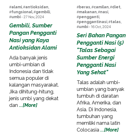
#
alami
, #
antioksidan
,
#
beras
, #
camilan
, #
diet
,
#
fungsional
, #
gembili
,
#
makanan
, #
nasi
,
#
umbi
- 27 Nov, 2024
#
pengganti
,
#
penggantinasi
, #
talas
,
Gembili, Sumber
#
umbi
- 16 Oct, 2024
Pangan Pengganti
Seri Bahan Pangan
Nasi yang Kaya
Pengganti Nasi (5)
Antioksidan Alami
"Talas Sebagai
Sumber Energi
Ada banyak jenis
umbi-umbian di
Pengganti Nasi
Indonesia dan tidak
Yang Sehat"
semua populer di
Talas adalah umbi-
kalangan masyarakat.
umbian yang banyak
Jika dihitung-hitung,
tumbuh di daratan
jenis umbi yang dekat
Afrika, Amerika, dan
dan
...[More]
Asia. Di Indonesia,
tumbuhan yang
memiliki nama latin
Colocasia
...[More]