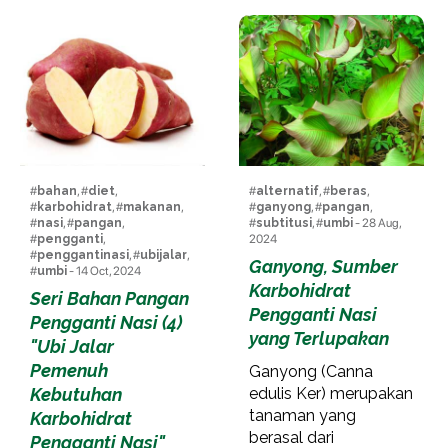
#
bahan
, #
diet
,
#
alternatif
, #
beras
,
#
karbohidrat
, #
makanan
,
#
ganyong
, #
pangan
,
#
nasi
, #
pangan
,
#
subtitusi
, #
umbi
- 28 Aug,
#
pengganti
,
2024
#
penggantinasi
, #
ubijalar
,
Ganyong, Sumber
#
umbi
- 14 Oct, 2024
Karbohidrat
Seri Bahan Pangan
Pengganti Nasi
Pengganti Nasi (4)
yang Terlupakan
"Ubi Jalar
Pemenuh
Ganyong (Canna
Kebutuhan
edulis Ker) merupakan
tanaman yang
Karbohidrat
berasal dari
Pengganti Nasi"