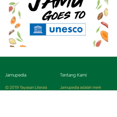
Jamupedia
Tentang Kami
© 2019 Yayasan Literasi
Jamupedia adalah merk
Husada Nusantara
terdaftar di Kementerian
Hukum dan HAM, dengan
nomer pendaftaran
CO78621