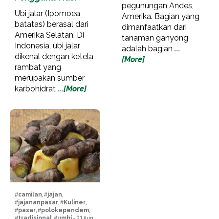
pegunungan Andes,
Ubi jalar (Ipomoea
Amerika. Bagian yang
batatas) berasal dari
dimanfaatkan dari
Amerika Selatan. Di
tanaman ganyong
Indonesia, ubi jalar
adalah bagian
...
dikenal dengan ketela
[More]
rambat yang
merupakan sumber
karbohidrat
...[More]
#
camilan
, #
jajan
,
#
jajananpasar
, #
Kuliner
,
#
pasar
, #
polokependem
,
#
tradisional
, #
umbi
- 21 Aug,