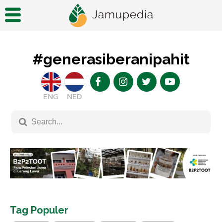
#generasiberanipahit
ENG
NED
Tag Populer