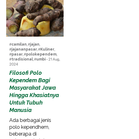
#
camilan
, #
jajan
,
#
jajananpasar
, #
Kuliner
,
#
pasar
, #
polokependem
,
#
tradisional
, #
umbi
- 21 Aug,
2024
Filosofi Polo
Kependem Bagi
Masyarakat Jawa
Hingga Khasiatnya
Untuk Tubuh
Manusia
Ada berbagai jenis
polo kependhem,
beberapa di