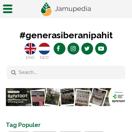
#generasiberanipahit
ENG
NED
Tag Populer