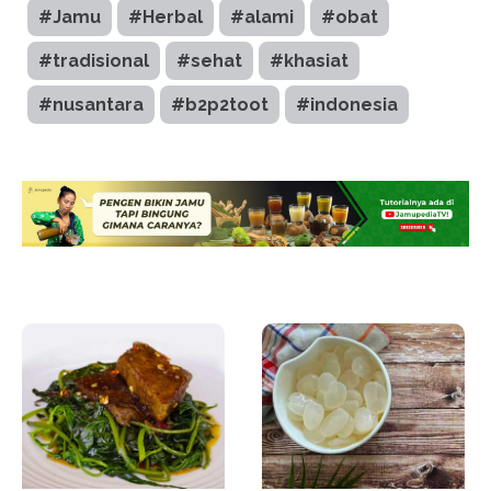
#Jamu
#Herbal
#alami
#obat
#tradisional
#sehat
#khasiat
#nusantara
#b2p2toot
#indonesia