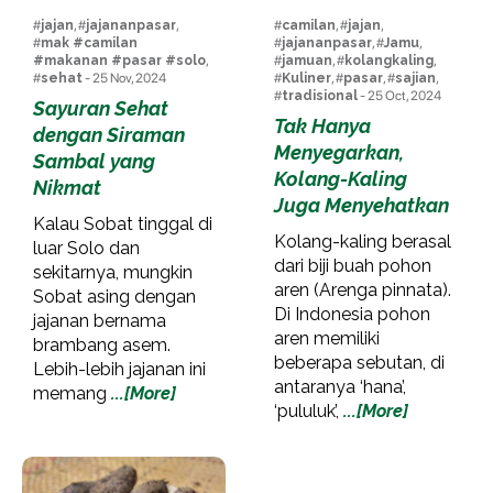
#
jajan
, #
jajananpasar
,
#
camilan
, #
jajan
,
#
mak #camilan
#
jajananpasar
, #
Jamu
,
#makanan #pasar #solo
,
#
jamuan
, #
kolangkaling
,
#
sehat
- 25 Nov, 2024
#
Kuliner
, #
pasar
, #
sajian
,
#
tradisional
- 25 Oct, 2024
Sayuran Sehat
Tak Hanya
dengan Siraman
Menyegarkan,
Sambal yang
Kolang-Kaling
Nikmat
Juga Menyehatkan
Kalau Sobat tinggal di
Kolang-kaling berasal
luar Solo dan
dari biji buah pohon
sekitarnya, mungkin
aren (Arenga pinnata).
Sobat asing dengan
Di Indonesia pohon
jajanan bernama
aren memiliki
brambang asem.
beberapa sebutan, di
Lebih-lebih jajanan ini
antaranya ‘hana’,
memang
...[More]
‘pululuk’,
...[More]