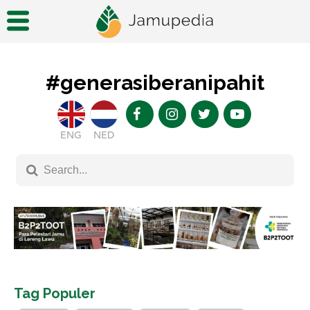
#generasiberanipahit
ENG
NED
Tag Populer