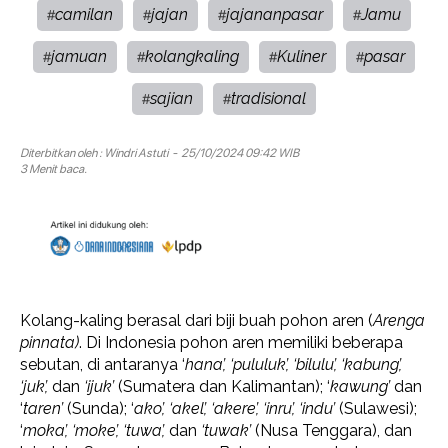
camilan
jajan
jajananpasar
Jamu
#
#
#
#
jamuan
kolangkaling
Kuliner
pasar
#
#
#
#
sajian
tradisional
#
#
Diterbitkan oleh :
Windri Astuti
- 25/10/2024 09:42 WIB
3 Menit baca.
Kolang-kaling berasal dari biji buah pohon aren (
Arenga
pinnata)
. Di Indonesia pohon aren memiliki beberapa
sebutan, di antaranya ‘
hana’, ‘pululuk’, ‘bilulu’, ‘kabung’,
‘juk’,
dan
‘ijuk’
(Sumatera dan Kalimantan); ‘
kawung’
dan
‘
taren’
(Sunda); ‘
ako’, ‘akel’, ‘akere’, ‘inru’, ‘indu’
(Sulawesi);
‘
moka’, ‘moke’, ‘tuwa’,
dan
‘tuwak’
(Nusa Tenggara), dan