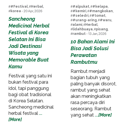
#
#Festival
, #
Herbal
,
#
#alpukat
, #
#kelapa
,
#
korea
- 20 Apr, 2026
#
#kemiri
, #
#mangkokan
,
#
#seledri
, #
#tomat
,
Sancheong
#
#urang-aring
, #
#waru
,
Medicinal Herbal
#
alami
, #
Herbal
,
#
lidahbuaya
, #
pisang
,
Festival di Korea
#
rambut
- 13 Jan, 2026
Selatan Ini Bisa
10 Bahan Alami Ini
Jadi Destinasi
Bisa Jadi Solusi
Wisata yang
Perawatan
Memorable Buat
Rambutmu
Kamu
Rambut menjadi
Festival yang satu ini
bagian tubuh yang
bukan festival para
paling banyak disorot,
idol, tapi panggung
rambut yang sehat
bagi obat tradisional
akan meningkatkan
di Korea Selatan.
rasa percaya diri
Sancheong medicinal
seseorang. Rambut
herbal festival
...
yang sehat
...[More]
[More]