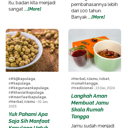
itu, badan kita menjadi
pembahasannya lebih
sangat
...[More]
dari 100 tahun.
Banyak
...[More]
#
#bijikapulaga
,
#
Herbal
, #
Jamu
, #
obat
,
#
#kapulaga
,
#
rumahtangga
,
#
#kegunaankapulaga
,
#
tradisional
- 23 Dec, 2024
#
#khasiatkapulaga
,
Langkah Aman
#
#manfaatkapulaga
,
#
Herbal
, #
Jamu
- 02 Jan,
Membuat Jamu
2025
Skala Rumah
Yuk Pahami Apa
Tangga
Saja Sih Manfaat
Jamu sudah menjadi
Kapulaga Untuk