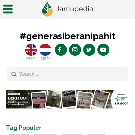
#generasiberanipahit
ENG
NED
Tag Populer