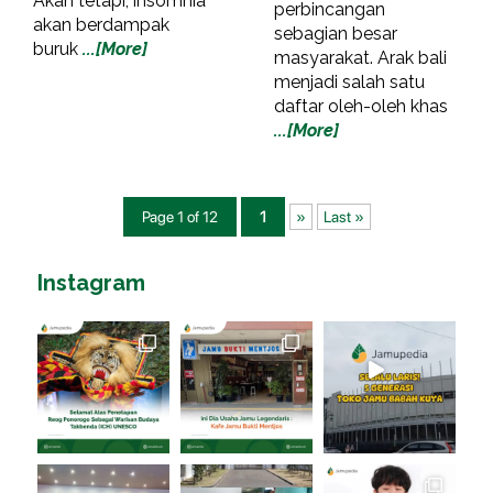
Akan tetapi, insomnia
perbincangan
akan berdampak
sebagian besar
buruk
...[More]
masyarakat. Arak bali
menjadi salah satu
daftar oleh-oleh khas
...[More]
Page 1 of 12
1
»
Last »
Instagram