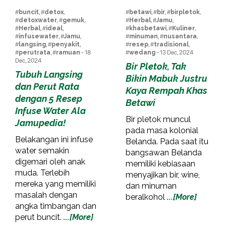
#
buncit
, #
detox
,
#
betawi
, #
bir
, #
birpletok
,
#
detoxwater
, #
gemuk
,
#
Herbal
, #
Jamu
,
#
Herbal
, #
ideal
,
#
khasbetawi
, #
Kuliner
,
#
infusewater
, #
Jamu
,
#
minuman
, #
nusantara
,
#
langsing
, #
penyakit
,
#
resep
, #
tradisional
,
#
perutrata
, #
ramuan
- 18
#
wedang
- 13 Dec, 2024
Dec, 2024
Bir Pletok, Tak
Tubuh Langsing
Bikin Mabuk Justru
dan Perut Rata
Kaya Rempah Khas
dengan 5 Resep
Betawi
Infuse Water Ala
Bir pletok muncul
Jamupedia!
pada masa kolonial
Belakangan ini infuse
Belanda. Pada saat itu
water semakin
bangsawan Belanda
digemari oleh anak
memiliki kebiasaan
muda. Terlebih
menyajikan bir, wine,
mereka yang memiliki
dan minuman
masalah dengan
beralkohol
...[More]
angka timbangan dan
perut buncit.
...[More]