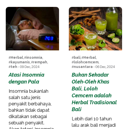
#
Herbal
, #
insomnia
,
#
bali
, #
Herbal
,
#
kayumanis
, #
rempah
,
#
lolohcemcem
,
#
teh
- 09 Dec, 2024
#
nusantara
- 06 Dec, 2024
Atasi Insomnia
Bukan Sekadar
dengan Pala
Oleh-Oleh Khas
Bali, Loloh
Insomnia bukanlah
Cemcem adalah
salah satu jenis
Herbal Tradisional
penyakit berbahaya,
Bali
bahkan tidak dapat
dikatakan sebagai
Lebih dari 10 tahun
sebuah penyakit.
lalu arak bali menjadi