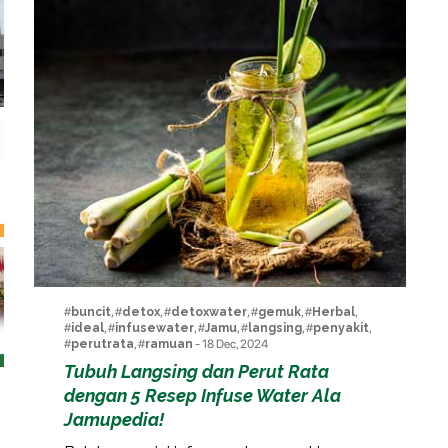
#
buncit
, #
detox
, #
detoxwater
, #
gemuk
, #
Herbal
,
#
ideal
, #
infusewater
, #
Jamu
, #
langsing
, #
penyakit
,
#
perutrata
, #
ramuan
- 18 Dec, 2024
Tubuh Langsing dan Perut Rata
dengan 5 Resep Infuse Water Ala
Jamupedia!