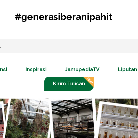
#generasiberanipahit
nsi
Inspirasi
JamupediaTV
Liputan
Kirim Tulisan