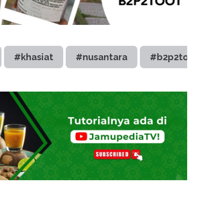
#khasiat
#nusantara
#b2p2toot