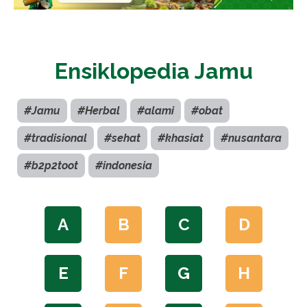
Ensiklopedia Jamu
#Jamu
#Herbal
#alami
#obat
#tradisional
#sehat
#khasiat
#nusantara
#b2p2toot
#indonesia
A
B
C
D
E
F
G
H