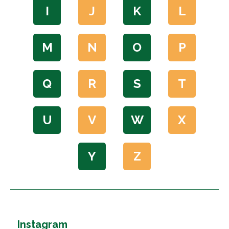
I
J
K
L
M
N
O
P
Q
R
S
T
U
V
W
X
Y
Z
Instagram