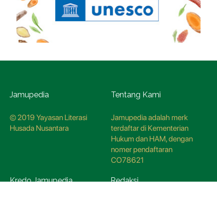
Jamupedia
Tentang Kami
© 2019 Yayasan Literasi
Jamupedia adalah merk
Husada Nusantara
terdaftar di Kementerian
Hukum dan HAM, dengan
nomer pendaftaran
CO78621
Kredo Jamupedia
Redaksi
Panduan Siber
Kebijakan Redaksi
Hubungi Kami
Metodologi Riset