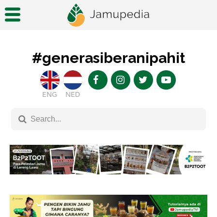
#generasiberanipahit
ENG
NED