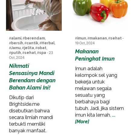
#
alami
, #
berendam
,
#
imun
, #
makanan
, #
sehat
-
#
bersih
, #
cantik
, #
Herbal
,
19 Oct, 2024
#
Jamu
, #
jelita
, #
obat
,
Makanan
#
putih
, #
sehat
, #
spa
- 23
Oct, 2024
Peningkat Imun
Nikmati
Imun adalah
Sensasinya Mandi
kelompok sel yang
Berendam dengan
bekerja untuk
Bahan Alami Ini!
melawan segala
sesuatu yang
Dikutip dari
berbahaya bagi
Brightside.me
tubuh. Jadi, jika sistem
disebutkan bahwa
imun kita lemah,
...
secara ilmiah mandi
[More]
terbukti memiliki
banyak manfaat.