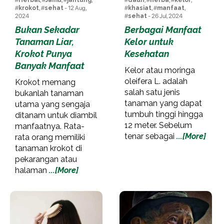
#
Herbal
, #
Jamu
, #
jantung
,
#
daun
, #
herba
, #
kelor
,
#
krokot
, #
sehat
- 12 Aug,
#
khasiat
, #
manfaat
,
2024
#
sehat
- 26 Jul, 2024
Bukan Sekadar
Berbagai Manfaat
Tanaman Liar,
Kelor untuk
Krokot Punya
Kesehatan
Banyak Manfaat
Kelor atau moringa
oleifera L. adalah
Krokot memang
salah satu jenis
bukanlah tanaman
tanaman yang dapat
utama yang sengaja
tumbuh tinggi hingga
ditanam untuk diambil
12 meter. Sebelum
manfaatnya. Rata-
tenar sebagai
...[More]
rata orang memiliki
tanaman krokot di
pekarangan atau
halaman
...[More]