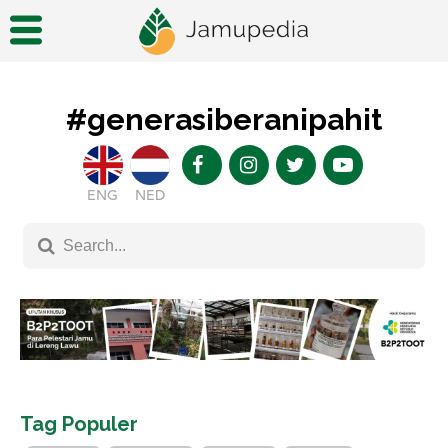
#generasiberanipahit
ENG
NED
Tag Populer