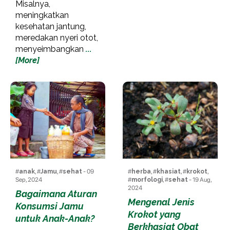
Misalnya,
meningkatkan
kesehatan jantung,
meredakan nyeri otot,
menyeimbangkan
...
[More]
#
anak
, #
Jamu
, #
sehat
- 09
#
herba
, #
khasiat
, #
krokot
,
Sep, 2024
#
morfologi
, #
sehat
- 19 Aug,
2024
Bagaimana Aturan
Mengenal Jenis
Konsumsi Jamu
Krokot yang
untuk Anak-Anak?
Berkhasiat Obat