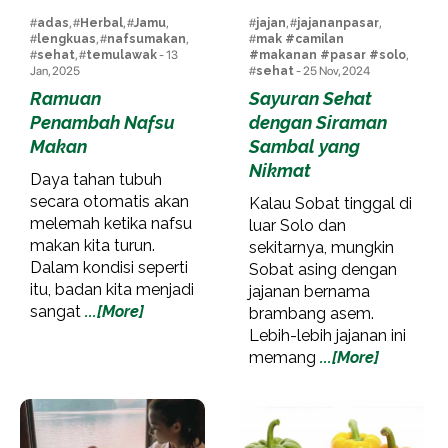
#
adas
, #
Herbal
, #
Jamu
,
#
jajan
, #
jajananpasar
,
#
lengkuas
, #
nafsumakan
,
#
mak #camilan
#
sehat
, #
temulawak
- 13
#makanan #pasar #solo
,
Jan, 2025
#
sehat
- 25 Nov, 2024
Ramuan
Sayuran Sehat
Penambah Nafsu
dengan Siraman
Makan
Sambal yang
Nikmat
Daya tahan tubuh
secara otomatis akan
Kalau Sobat tinggal di
melemah ketika nafsu
luar Solo dan
makan kita turun.
sekitarnya, mungkin
Dalam kondisi seperti
Sobat asing dengan
itu, badan kita menjadi
jajanan bernama
sangat
...[More]
brambang asem.
Lebih-lebih jajanan ini
memang
...[More]