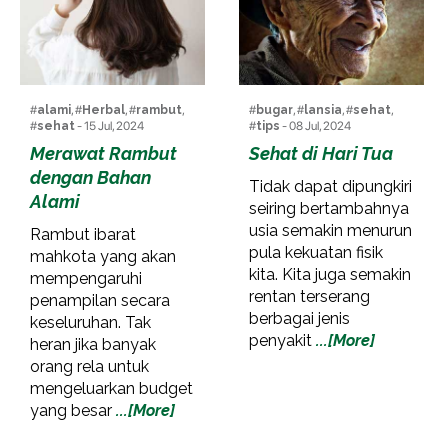
#
alami
, #
Herbal
, #
rambut
,
#
bugar
, #
lansia
, #
sehat
,
#
sehat
- 15 Jul, 2024
#
tips
- 08 Jul, 2024
Merawat Rambut
Sehat di Hari Tua
dengan Bahan
Tidak dapat dipungkiri
Alami
seiring bertambahnya
usia semakin menurun
Rambut ibarat
pula kekuatan fisik
mahkota yang akan
kita. Kita juga semakin
mempengaruhi
rentan terserang
penampilan secara
berbagai jenis
keseluruhan. Tak
penyakit
...[More]
heran jika banyak
orang rela untuk
mengeluarkan budget
yang besar
...[More]