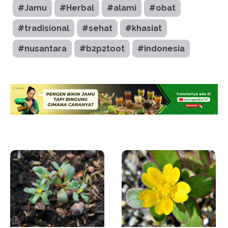
#Jamu
#Herbal
#alami
#obat
#tradisional
#sehat
#khasiat
#nusantara
#b2p2toot
#indonesia