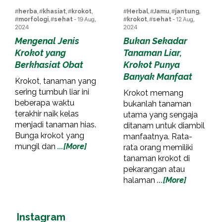
#
herba
, #
khasiat
, #
krokot
,
#
Herbal
, #
Jamu
, #
jantung
,
#
morfologi
, #
sehat
- 19 Aug,
#
krokot
, #
sehat
- 12 Aug,
2024
2024
Mengenal Jenis
Bukan Sekadar
Krokot yang
Tanaman Liar,
Berkhasiat Obat
Krokot Punya
Banyak Manfaat
Krokot, tanaman yang
sering tumbuh liar ini
Krokot memang
beberapa waktu
bukanlah tanaman
terakhir naik kelas
utama yang sengaja
menjadi tanaman hias.
ditanam untuk diambil
Bunga krokot yang
manfaatnya. Rata-
mungil dan
...[More]
rata orang memiliki
tanaman krokot di
pekarangan atau
halaman
...[More]
Instagram