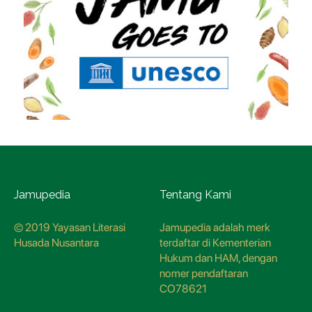
Jamupedia
Tentang Kami
© 2019 Yayasan Literasi
Jamupedia adalah merk
Husada Nusantara
terdaftar di Kementerian
Hukum dan HAM, dengan
nomer pendaftaran
CO78621