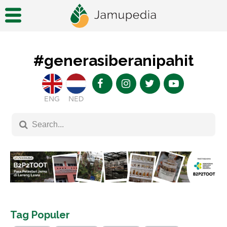
#generasiberanipahit
ENG
NED
Tag Populer