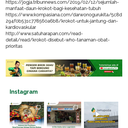
https://jogja.tribunnews.com/2019/02/12/sejumlah-
manfaat-daun-krokot-bagi-kesehatan-tubuh
https://www.kompasiana.com/darwonogurukita/5c8d
294f0b531c778560a6b8/krokot-untuk-jantung-dan-
kardiovaskular
http://www.satuharapan.com/read-
detail/read/krokot-disebut-who-tanaman-obat-
prioritas
Instagram