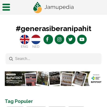
#generasiberanipahit
ENG
NED
Tag Populer