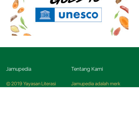
Jamupedia
Tentang Kami
© 2019 Yayasan Literasi
Jamupedia adalah merk
Husada Nusantara
terdaftar di Kementerian
Hukum dan HAM, dengan
nomer pendaftaran
CO78621
Kredo Jamupedia
Redaksi
Panduan Siber
Kebijakan Redaksi