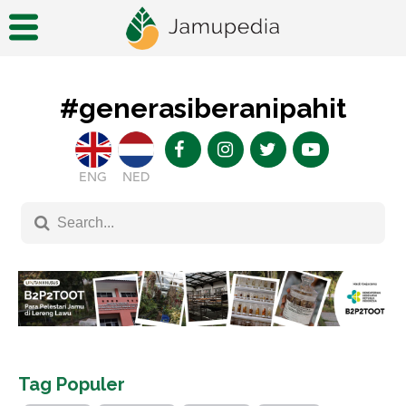
#generasiberanipahit
ENG
NED
Tag Populer