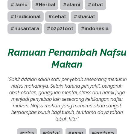
#Jamu
#Herbal
#alami
#obat
#tradisional
#sehat
#khasiat
#nusantara
#b2p2toot
#indonesia
Ramuan Penambah Nafsu
Makan
"Sakit adalah salah satu penyebab seseorang menurun
nafsu makannya. Selain karena penyakit, pengaruh
obat-obatan, gangguan mental, stress dan hamil juga
menjadi penyebab lain seseorang kehilangan nafsu
makan. Nafsu makan yang menurun akan sangat
berdampak buruk bagi tubuh, terutama daya tahan
tubuh kita."
adas
Herbal
Jamu
lengkuas
#
#
#
#