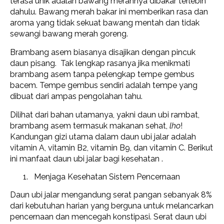
terasa unik adalah bawang merahnya dibakar terlebih
dahulu. Bawang merah bakar ini memberikan rasa dan
aroma yang tidak sekuat bawang mentah dan tidak
sewangi bawang merah goreng.
Brambang asem biasanya disajikan dengan pincuk
daun pisang. Tak lengkap rasanya jika menikmati
brambang asem tanpa pelengkap tempe gembus
bacem. Tempe gembus sendiri adalah tempe yang
dibuat dari ampas pengolahan tahu.
Dilihat dari bahan utamanya, yakni daun ubi rambat,
brambang asem termasuk makanan sehat,
lho
!
Kandungan gizi utama dalam daun ubi jalar adalah
vitamin A, vitamin B2, vitamin B9, dan vitamin C. Berikut
ini manfaat daun ubi jalar bagi kesehatan .
Menjaga Kesehatan Sistem Pencernaan
Daun ubi jalar mengandung serat pangan sebanyak 8%
dari kebutuhan harian yang berguna untuk melancarkan
pencernaan dan mencegah konstipasi. Serat daun ubi