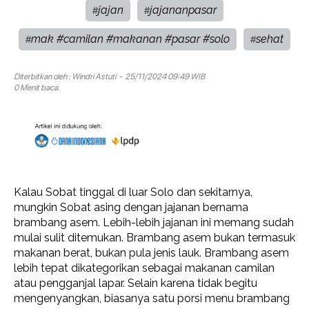
jajan
jajananpasar
#
#
mak #camilan #makanan #pasar #solo
sehat
#
#
Diterbitkan oleh :
Windri Astuti
- 25/11/2024 09:49 WIB
0 Menit baca.
Kalau Sobat tinggal di luar Solo dan sekitarnya,
mungkin Sobat asing dengan jajanan bernama
brambang asem. Lebih-lebih jajanan ini memang sudah
mulai sulit ditemukan. Brambang asem bukan termasuk
makanan berat, bukan pula jenis lauk. Brambang asem
lebih tepat dikategorikan sebagai makanan camilan
atau pengganjal lapar. Selain karena tidak begitu
mengenyangkan, biasanya satu porsi menu brambang