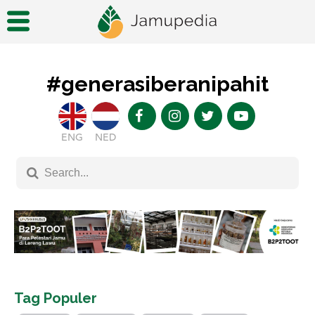
#generasiberanipahit
ENG
NED
Tag Populer