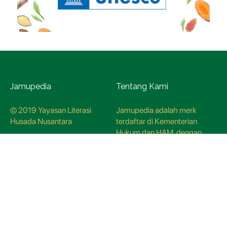
Jamupedia
Tentang Kami
© 2019 Yayasan Literasi
Jamupedia adalah merk
Husada Nusantara
terdaftar di Kementerian
Hukum dan HAM, dengan
nomer pendaftaran
CO78621
Kredo Jamupedia
Redaksi
Panduan Siber
Kebijakan Redaksi
Hubungi Kami
Metodologi Riset