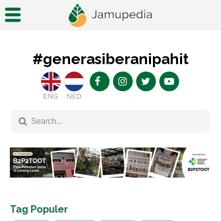
#generasiberanipahit
ENG
NED
Tag Populer