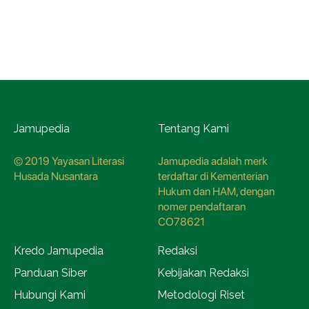
Jamupedia
Tentang Kami
© 2019 Yayasan Literasi
Jamupedia adalah merk
Husada Nusantara
terdaftar di Kementerian
Hukum dan HAM, dengan
nomer pendaftaran
CO78621
Kredo Jamupedia
Redaksi
Panduan Siber
Kebijakan Redaksi