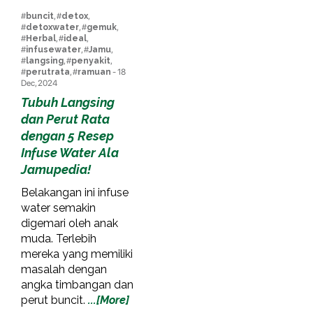
#
buncit
, #
detox
,
#
detoxwater
, #
gemuk
,
#
Herbal
, #
ideal
,
#
infusewater
, #
Jamu
,
#
langsing
, #
penyakit
,
#
perutrata
, #
ramuan
- 18
Dec, 2024
Tubuh Langsing
dan Perut Rata
dengan 5 Resep
Infuse Water Ala
Jamupedia!
Belakangan ini infuse
water semakin
digemari oleh anak
muda. Terlebih
mereka yang memiliki
masalah dengan
angka timbangan dan
perut buncit.
...[More]