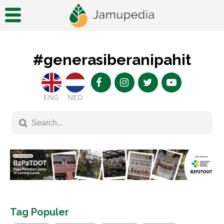
#generasiberanipahit
ENG
NED
Tag Populer