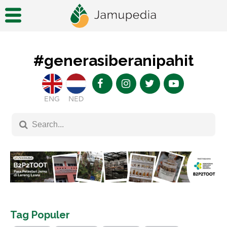
#generasiberanipahit
ENG
NED
Tag Populer