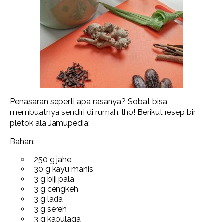
Penasaran seperti apa rasanya? Sobat bisa
membuatnya sendiri di rumah, lho! Berikut resep bir
pletok ala Jamupedia:
Bahan:
250 g jahe
30 g kayu manis
3 g biji pala
3 g cengkeh
3 g lada
3 g sereh
3 g kapulaga