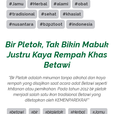
#Jamu
#Herbal
#alami
#obat
#tradisional
#sehat
#khasiat
#nusantara
#b2p2toot
#indonesia
Bir Pletok, Tak Bikin Mabuk
Justru Kaya Rempah Khas
Betawi
"Bir Pletok adalah minuman tanpa alkohol dan kaya
rempah yang disajikan saat acara adat Betawi seperti
khitanan atau pernikahan. Pada tahun 2012 bir pletok
menjadi salah satu ikon tradisional Betawi yang
ditetapkan oleh KEMENPAREKRAF"
betawi
bir
birpletok
Herbal
Jamu
#
#
#
#
#