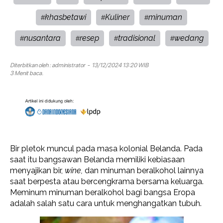
khasbetawi
Kuliner
minuman
#
#
#
nusantara
resep
tradisional
wedang
#
#
#
#
Diterbitkan oleh :
administrator
- 13/12/2024 13:20 WIB
3 Menit baca.
Bir pletok muncul pada masa kolonial Belanda. Pada
saat itu bangsawan Belanda memiliki kebiasaan
menyajikan bir,
wine,
dan minuman beralkohol lainnya
saat berpesta atau bercengkrama bersama keluarga.
Meminum minuman beralkohol bagi bangsa Eropa
adalah salah satu cara untuk menghangatkan tubuh.