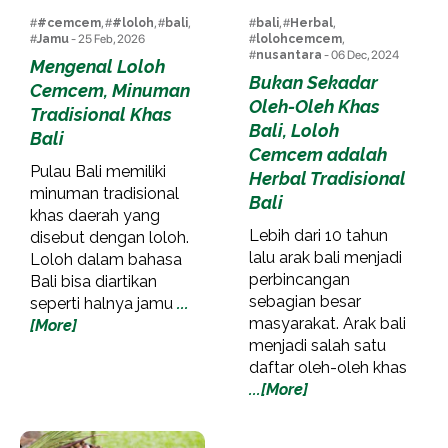
#
#cemcem
, #
#loloh
, #
bali
,
#
bali
, #
Herbal
,
#
Jamu
- 25 Feb, 2026
#
lolohcemcem
,
#
nusantara
- 06 Dec, 2024
Mengenal Loloh
Bukan Sekadar
Cemcem, Minuman
Oleh-Oleh Khas
Tradisional Khas
Bali, Loloh
Bali
Cemcem adalah
Pulau Bali memiliki
Herbal Tradisional
minuman tradisional
Bali
khas daerah yang
Lebih dari 10 tahun
disebut dengan loloh.
lalu arak bali menjadi
Loloh dalam bahasa
perbincangan
Bali bisa diartikan
sebagian besar
seperti halnya jamu
...
masyarakat. Arak bali
[More]
menjadi salah satu
daftar oleh-oleh khas
...[More]