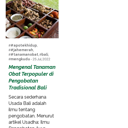
#
#apotekhidup
,
#
#jahemerah
,
#
#tanamanobat
, #
bali
,
#
mengkudu
- 25 Jul, 2022
Mengenal Tanaman
Obat Terpopuler di
Pengobatan
Tradisional Bali
Secara sederhana
Usada Bali adalah
ilmu tentang
pengobatan. Menurut
artikel Usadha: Ilmu