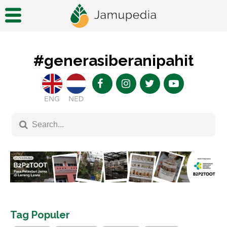
#generasiberanipahit
ENG
NED
Tag Populer