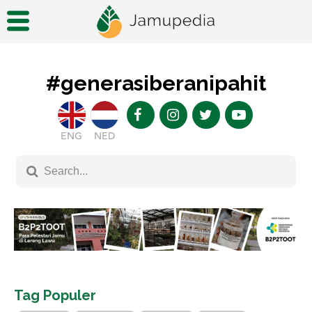
#generasiberanipahit
ENG
NED
Tag Populer