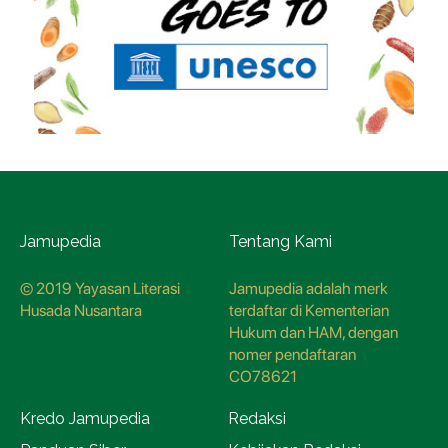
Jamupedia
Tentang Kami
© 2019 Yayasan Literasi
Jamupedia adalah merk
Husada Nusantara
terdaftar di Kementerian
Hukum dan HAM, dengan
nomer pendaftaran
CO78621
Kredo Jamupedia
Redaksi