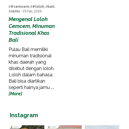
#
#cemcem
, #
#loloh
, #
bali
,
#
Jamu
- 25 Feb, 2026
Mengenal Loloh
Cemcem, Minuman
Tradisional Khas
Bali
Pulau Bali memiliki
minuman tradisional
khas daerah yang
disebut dengan loloh.
Loloh dalam bahasa
Bali bisa diartikan
seperti halnya jamu
...
[More]
Instagram