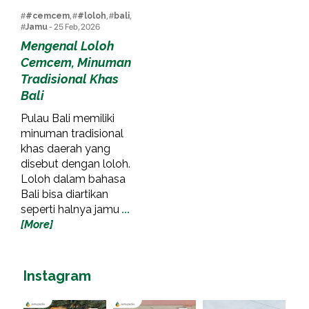
#
#cemcem
, #
#loloh
, #
bali
,
#
Jamu
- 25 Feb, 2026
Mengenal Loloh
Cemcem, Minuman
Tradisional Khas
Bali
Pulau Bali memiliki
minuman tradisional
khas daerah yang
disebut dengan loloh.
Loloh dalam bahasa
Bali bisa diartikan
seperti halnya jamu
...
[More]
Instagram