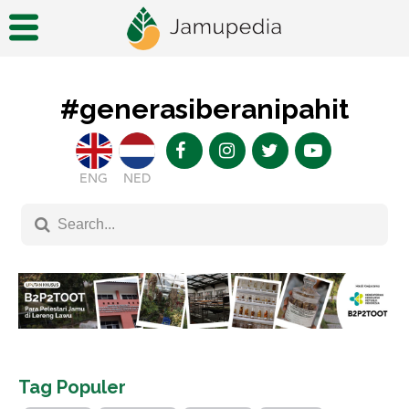
#generasiberanipahit
ENG
NED
Tag Populer