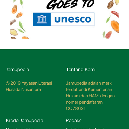
Jamupedia
Tentang Kami
© 2019 Yayasan Literasi
Jamupedia adalah merk
Husada Nusantara
terdaftar di Kementerian
Hukum dan HAM, dengan
nomer pendaftaran
CO78621
Kredo Jamupedia
Redaksi