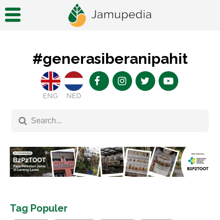
#generasiberanipahit
ENG
NED
Tag Populer