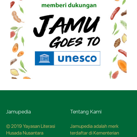
Jamupedia
Tentang Kami
© 2019 Yayasan Literasi
Jamupedia adalah merk
Husada Nusantara
terdaftar di Kementerian