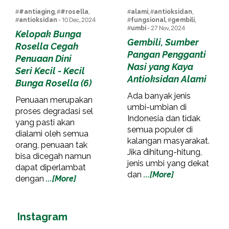
#
#antiaging
, #
#rosella
,
#
alami
, #
antioksidan
,
#
antioksidan
- 10 Dec, 2024
#
fungsional
, #
gembili
,
#
umbi
- 27 Nov, 2024
Kelopak Bunga
Gembili, Sumber
Rosella Cegah
Pangan Pengganti
Penuaan Dini
Nasi yang Kaya
Seri Kecil - Kecil
Antioksidan Alami
Bunga Rosella (6)
Ada banyak jenis
Penuaan merupakan
umbi-umbian di
proses degradasi sel
Indonesia dan tidak
yang pasti akan
semua populer di
dialami oleh semua
kalangan masyarakat.
orang, penuaan tak
Jika dihitung-hitung,
bisa dicegah namun
jenis umbi yang dekat
dapat diperlambat
dan
...[More]
dengan
...[More]
Instagram