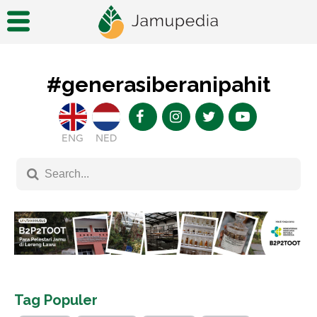
#generasiberanipahit
ENG
NED
Tag Populer