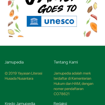
Jamupedia
Tentang Kami
© 2019 Yayasan Literasi
Jamupedia adalah merk
Husada Nusantara
terdaftar di Kementerian
Hukum dan HAM, dengan
nomer pendaftaran
CO78621
Kredo Jamupedia
Redaksi