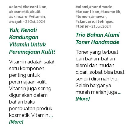
#
alami
, #
kecantikan
,
#
alami
, #
handmade
,
#
kosmetik
, #
kulit
,
#
kecantikan
, #
kosmetik
,
#
skincare
, #
vitamin
,
#
lemon
, #
mawar
,
#
wajah
- 21 Oct, 2024
#
skincare
, #
tehhijau
,
#
toner
- 21 Jun, 2024
Yuk, Kenali
Trio Bahan Alami
Kandungan
Toner Handmade
Vitamin Untuk
Peremajaan Kulit!
Toner yang terbuat
dari bahan-bahan
Vitamin adalah salah
alami dan mudah
satu komponen
dicari, sobat bisa buat
penting untuk
sendiri dirumah lho.
peremajaan kulit.
Selain harganya
Vitamin juga sering
murah meriah juga
...
digunakan dalam
[More]
bahan baku
pembuatan produk
kosmetik. Vitamin
...
[More]