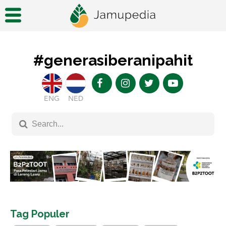
#generasiberanipahit
ENG
NED
Tag Populer