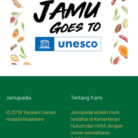
Jamupedia
Tentang Kami
© 2019 Yayasan Literasi
Jamupedia adalah merk
Husada Nusantara
terdaftar di Kementerian
Hukum dan HAM, dengan
nomer pendaftaran