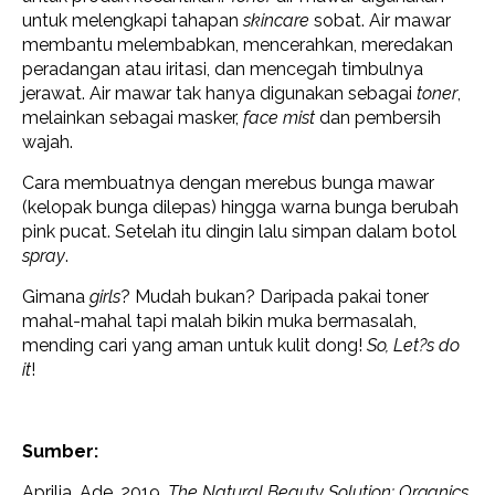
untuk melengkapi tahapan
skincare
sobat. Air mawar
membantu melembabkan, mencerahkan, meredakan
peradangan atau iritasi, dan mencegah timbulnya
jerawat. Air mawar tak hanya digunakan sebagai
toner
,
melainkan sebagai masker,
face mist
dan
pembersih
wajah.
Cara membuatnya dengan merebus bunga mawar
(kelopak bunga dilepas) hingga warna bunga berubah
pink pucat. Setelah itu dingin lalu simpan dalam botol
spray
.
Gimana
girls
? Mudah bukan? Daripada pakai toner
mahal-mahal tapi malah bikin muka bermasalah,
mending cari yang aman untuk kulit dong!
So, Let?s do
it
!
Sumber:
Aprilia, Ade. 2019.
The Natural Beauty Solution: Organics