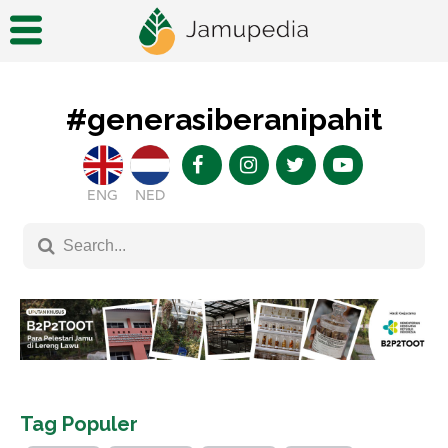
#generasiberanipahit
ENG
NED
Tag Populer