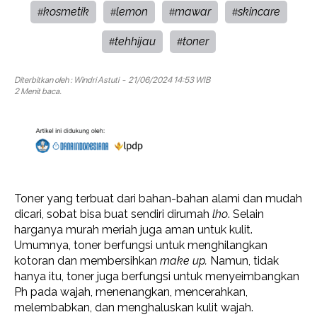
kosmetik
lemon
mawar
skincare
#
#
#
#
tehhijau
toner
#
#
Diterbitkan oleh :
Windri Astuti
- 21/06/2024 14:53 WIB
2 Menit baca.
Toner yang terbuat dari bahan-bahan alami dan mudah
dicari, sobat bisa buat sendiri dirumah
lho
. Selain
harganya murah meriah juga aman untuk kulit.
Umumnya, toner berfungsi untuk menghilangkan
kotoran dan membersihkan
make up.
Namun, tidak
hanya itu, toner juga berfungsi untuk menyeimbangkan
Ph pada wajah, menenangkan, mencerahkan,
melembabkan, dan menghaluskan kulit wajah.