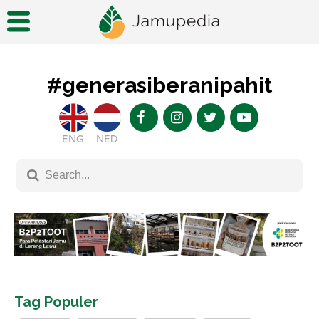
#generasiberanipahit
ENG
NED
Tag Populer