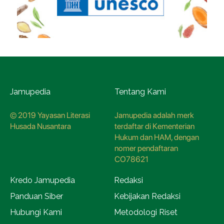
Jamupedia
Tentang Kami
© 2019 Yayasan Literasi
Jamupedia adalah merk
Husada Nusantara
terdaftar di Kementerian
Hukum dan HAM, dengan
nomer pendaftaran
CO78621
Kredo Jamupedia
Redaksi
Panduan Siber
Kebijakan Redaksi
Hubungi Kami
Metodologi Riset