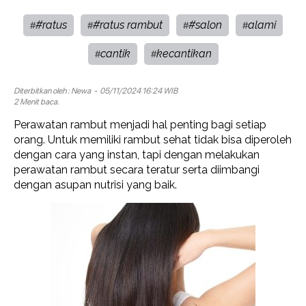
#ratus
#ratus rambut
#salon
alami
#
#
#
#
cantik
kecantikan
#
#
Diterbitkan oleh :
Newa
- 05/11/2024 16:24 WIB
2 Menit baca.
Perawatan rambut menjadi hal penting bagi setiap
orang. Untuk memiliki rambut sehat tidak bisa diperoleh
dengan cara yang instan, tapi dengan melakukan
perawatan rambut secara teratur serta diimbangi
dengan asupan nutrisi yang baik.