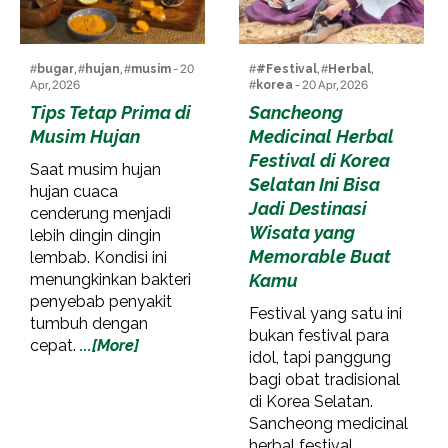
#
bugar
, #
hujan
, #
musim
- 20
#
#Festival
, #
Herbal
,
Apr, 2026
#
korea
- 20 Apr, 2026
Tips Tetap Prima di
Sancheong
Musim Hujan
Medicinal Herbal
Festival di Korea
Saat musim hujan
Selatan Ini Bisa
hujan cuaca
Jadi Destinasi
cenderung menjadi
Wisata yang
lebih dingin dingin
Memorable Buat
lembab. Kondisi ini
menungkinkan bakteri
Kamu
penyebab penyakit
Festival yang satu ini
tumbuh dengan
bukan festival para
cepat.
...[More]
idol, tapi panggung
bagi obat tradisional
di Korea Selatan.
Sancheong medicinal
herbal festival
...