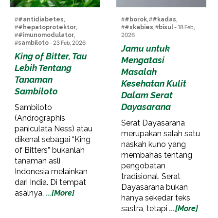
#
#antidiabetes
,
#
#borok
, #
#kadas
,
#
#hepatoprotektor
,
#
#skabies
, #
bisul
- 18 Feb,
#
#imunomodulator
,
2026
#
sambiloto
- 23 Feb, 2026
Jamu untuk
King of Bitter, Tau
Mengatasi
Lebih Tentang
Masalah
Tanaman
Kesehatan Kulit
Sambiloto
Dalam Serat
Dayasarana
Sambiloto
(Andrographis
Serat Dayasarana
paniculata Ness) atau
merupakan salah satu
dikenal sebagai “King
naskah kuno yang
of Bitters” bukanlah
membahas tentang
tanaman asli
pengobatan
Indonesia melainkan
tradisional. Serat
dari India. Di tempat
Dayasarana bukan
asalnya,
...[More]
hanya sekedar teks
sastra, tetapi
...[More]