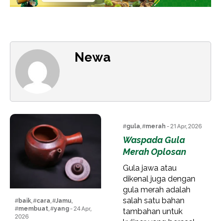
Newa
#
gula
, #
merah
- 21 Apr, 2026
Waspada Gula
Merah Oplosan
Gula jawa atau
dikenal juga dengan
gula merah adalah
salah satu bahan
#
baik
, #
cara
, #
Jamu
,
#
membuat
, #
yang
- 24 Apr,
tambahan untuk
2026