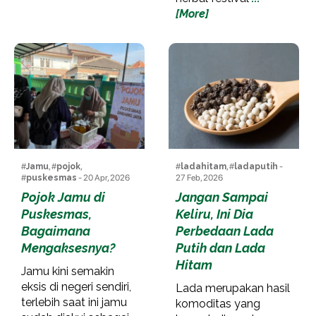
[More]
#
Jamu
, #
pojok
,
#
ladahitam
, #
ladaputih
-
#
puskesmas
- 20 Apr, 2026
27 Feb, 2026
Pojok Jamu di
Jangan Sampai
Puskesmas,
Keliru, Ini Dia
Bagaimana
Perbedaan Lada
Mengaksesnya?
Putih dan Lada
Hitam
Jamu kini semakin
eksis di negeri sendiri,
Lada merupakan hasil
terlebih saat ini jamu
komoditas yang