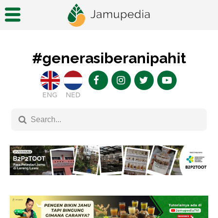
#generasiberanipahit
ENG
NED