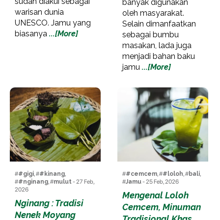
sudah diakui sebagai
banyak digunakan
warisan dunia
oleh masyarakat.
UNESCO. Jamu yang
Selain dimanfaatkan
biasanya
...[More]
sebagai bumbu
masakan, lada juga
menjadi bahan baku
jamu
...[More]
#
#gigi
, #
#kinang
,
#
#cemcem
, #
#loloh
, #
bali
,
#
#nginang
, #
mulut
- 27 Feb,
#
Jamu
- 25 Feb, 2026
2026
Mengenal Loloh
Nginang : Tradisi
Cemcem, Minuman
Nenek Moyang
Tradisional Khas