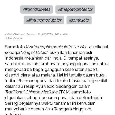
#antidiabetes
#hepatoprotektor
#
#
#imunomodulator
sambiloto
#
#
Diterbitkan oleh :
Newa
- 23/02/2026 14:36 WIB
3 Menit baca.
Sambiloto (
Andrographis paniculata
Ness) atau dikenal
sebagai “
King of Bitters
” bukanlah tanaman asli
Indonesia melainkan dari India. Di tempat asalnya,
sambiloto adalah tumbuhan liar yang digunakan untuk
mengobati berbagai gangguan kesehatan seperti
disentri, diare, atau malaria. Hal ini tertulis dalam buku
Indian Pharmacopoeia dan telah disusun paling sedikit
dalam 26 resep Ayurvedic. Sedangkan dalam
Traditional Chinese Medicine
(TCM) sambiloto
digunakan sebagai penurun panas dan detox tubuh.
Seiring berjalannya waktu tanaman ini kemudian
menyebar ke daerah Asia Tenggara hingga ke
Indonesia.