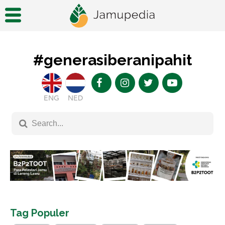
#generasiberanipahit
ENG
NED
Tag Populer