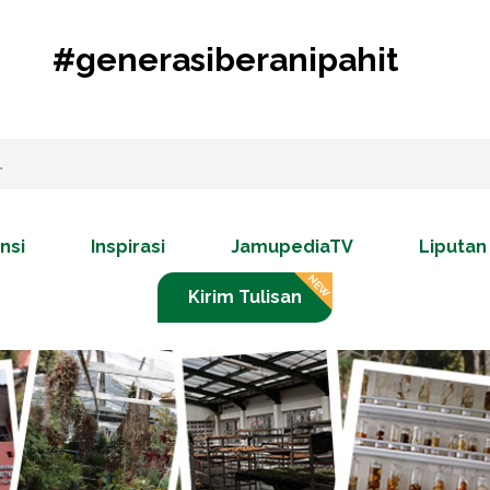
#generasiberanipahit
nsi
Inspirasi
JamupediaTV
Liputan
Kirim Tulisan