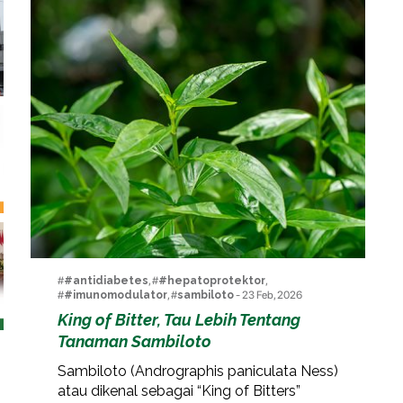
#
#antidiabetes
, #
#hepatoprotektor
,
#
#imunomodulator
, #
sambiloto
- 23 Feb, 2026
King of Bitter, Tau Lebih Tentang
Tanaman Sambiloto
Sambiloto (Andrographis paniculata Ness)
atau dikenal sebagai “King of Bitters”