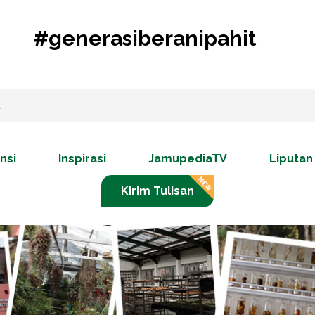
#generasiberanipahit
nsi
Inspirasi
JamupediaTV
Liputan
Kirim Tulisan