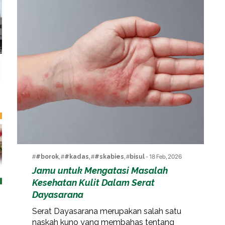
#
#borok
, #
#kadas
, #
#skabies
, #
bisul
- 18 Feb, 2026
Jamu untuk Mengatasi Masalah
Kesehatan Kulit Dalam Serat
Dayasarana
Serat Dayasarana merupakan salah satu
naskah kuno yang membahas tentang