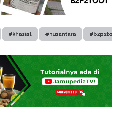
#khasiat
#nusantara
#b2p2toot