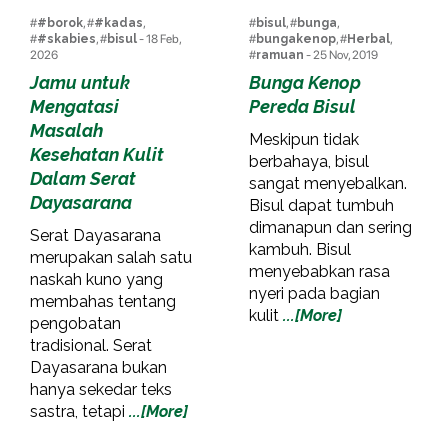
#
#borok
, #
#kadas
,
#
bisul
, #
bunga
,
#
#skabies
, #
bisul
- 18 Feb,
#
bungakenop
, #
Herbal
,
2026
#
ramuan
- 25 Nov, 2019
Jamu untuk
Bunga Kenop
Mengatasi
Pereda Bisul
Masalah
Meskipun tidak
Kesehatan Kulit
berbahaya, bisul
Dalam Serat
sangat menyebalkan.
Dayasarana
Bisul dapat tumbuh
dimanapun dan sering
Serat Dayasarana
kambuh. Bisul
merupakan salah satu
menyebabkan rasa
naskah kuno yang
nyeri pada bagian
membahas tentang
kulit
...[More]
pengobatan
tradisional. Serat
Dayasarana bukan
hanya sekedar teks
sastra, tetapi
...[More]