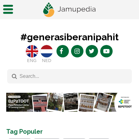
#generasiberanipahit
ENG
NED
Tag Populer