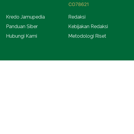
CO78621
Kredo Jamupedia
Redaksi
Panduan Siber
Kebijakan Redaksi
Hubungi Kami
Metodologi Riset