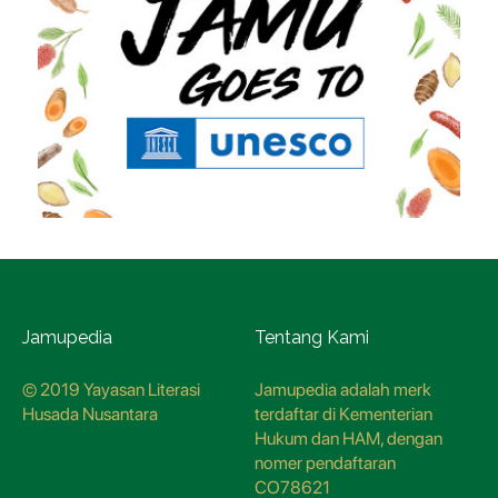
Jamupedia
Tentang Kami
© 2019 Yayasan Literasi
Jamupedia adalah merk
Husada Nusantara
terdaftar di Kementerian
Hukum dan HAM, dengan
nomer pendaftaran
CO78621