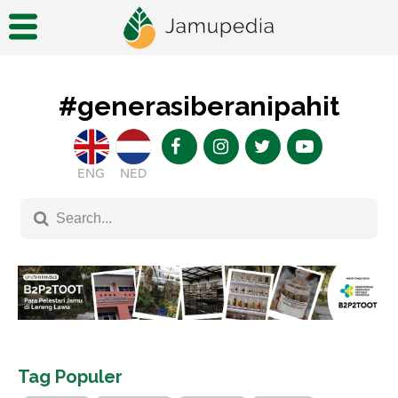
#generasiberanipahit
ENG
NED
Tag Populer