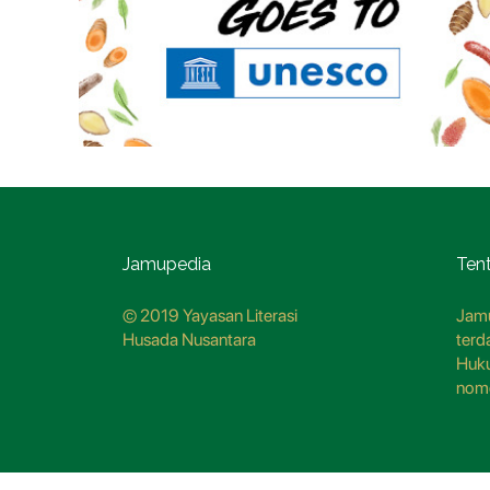
Jamupedia
Ten
© 2019 Yayasan Literasi
Jamu
Husada Nusantara
terd
Huk
nom