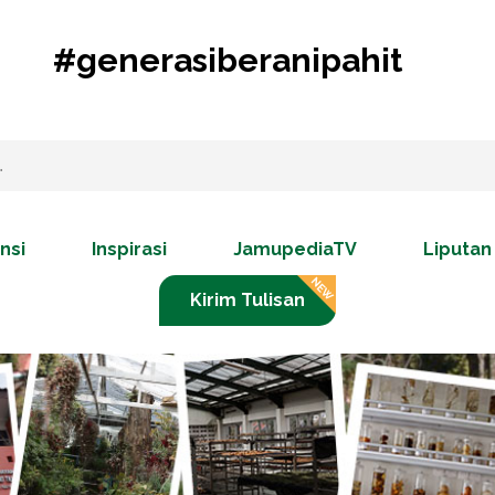
#generasiberanipahit
nsi
Inspirasi
JamupediaTV
Liputan
Kirim Tulisan