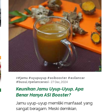
#
#jamu #uyupuyup #asibooster #asilancar
#busui
, #
pelancarasi
- 27 Dec, 2024
Keunikan Jamu Uyup-Uyup, Apa
Benar Hanya ASI Booster?
Jamu uyup-uyup memiliki manfaaat yang
sangat beragam. Meski demikian,