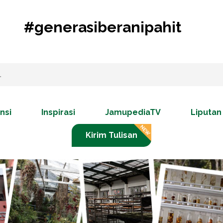
#generasiberanipahit
nsi
Inspirasi
JamupediaTV
Liputan
Kirim Tulisan