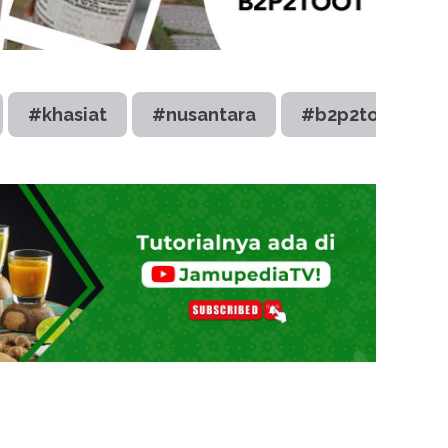
#khasiat
#nusantara
#b2p2toot