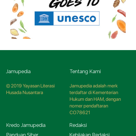
Jamupedia
Tentang Kami
© 2019 Yayasan Literasi
Jamupedia adalah merk
Husada Nusantara
terdaftar di Kementerian
Hukum dan HAM, dengan
nomer pendaftaran
CO78621
Kredo Jamupedia
Redaksi
Panduan Siber
Kebijakan Redaksi