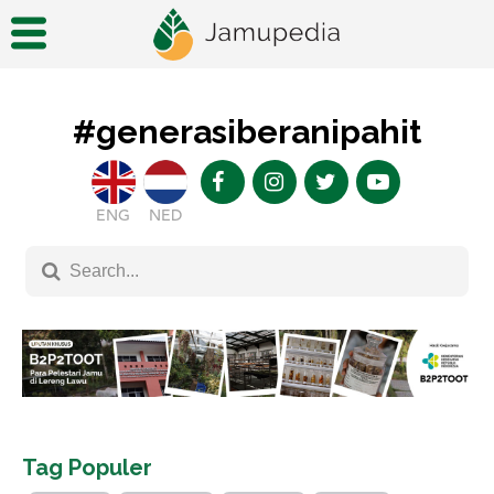
#generasiberanipahit
ENG
NED
Tag Populer