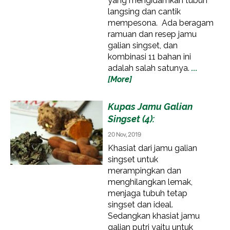
yang mengidamkan tubuh
langsing dan cantik
mempesona. Ada beragam
ramuan dan resep jamu
galian singset, dan
kombinasi 11 bahan ini
adalah salah satunya.
...
[More]
Kupas Jamu Galian
Singset (4):
20 Nov, 2019
Khasiat dari jamu galian
singset untuk
merampingkan dan
menghilangkan lemak,
menjaga tubuh tetap
singset dan ideal.
Sedangkan khasiat jamu
galian putri yaitu untuk