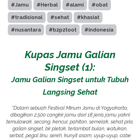
#Jamu
#Herbal
#alami
#obat
#tradisional
#sehat
#khasiat
#nusantara
#b2p2toot
#indonesia
Kupas Jamu Galian
Singset (1):
Jamu Galian Singset untuk Tubuh
Langsing Sehat
"Dalam sebuah Festival Minum Jamu di Yogyakarta,
dibagikan 2.500 cangkir jamu dari 18 jenis jamu yakni
temulawak, secang, kencur, pahitan, semelak, sehat pria,
galian singset, bir pletok, terlambat bulan, watukan,
serbat, pegal linu, sereh, kunyit asam, uyup-uyup, cabe