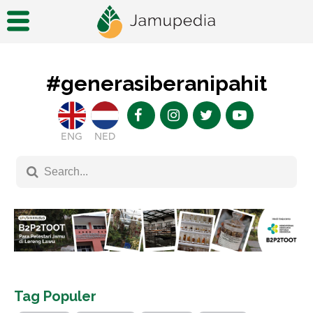
#generasiberanipahit
ENG
NED
Tag Populer