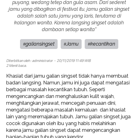
puyang, wedang tetep dan gula asam. Dari sederet
jamu yang dibagikan di festival itu, jamu galian singset
adalah salah satu jamu yang laris, terutama di
kalangan wanita. Karena langsing singset adalah
dambaan setiap wanita"
galiansingset
Jamu
kecantikan
#
#
#
Diterbitkan oleh :
administrator
- 20/11/2019 11:49 WIB
2 Menit baca.
Khasiat dari jamu galian singset tidak hanya membuat
badan langsing. Namun, jamu ini juga dapat mengatasi
berbagai masalah kecantikan tubuh. Seperti
mengencangkan dan menghaluskan kulit wajah,
menghilangkan jerawat, mencegah penuaan dini,
mengatasi beberapa masalah kemaluan dan khasiat
lain yang meremajakan tubuh. Jamu galian singset juga
cocok digunakan oleh ibu yang habis melahirkan
karena jamu galian singset dapat mengencangkan
bagian-bagian tubuh yang kendor.