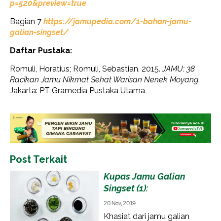
p=520&preview=true
Bagian 7
https://jamupedia.com/1-bahan-jamu-
galian-singset/
Daftar Pustaka:
Romuli, Horatius; Romuli, Sebastian. 2015.
JAMU: 38
Racikan Jamu Nikmat Sehat Warisan Nenek Moyang
.
Jakarta: PT Gramedia Pustaka Utama
Post Terkait
Kupas Jamu Galian
Singset (1):
20 Nov, 2019
Khasiat dari jamu galian