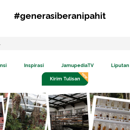
#generasiberanipahit
nsi
Inspirasi
JamupediaTV
Liputan
Kirim Tulisan