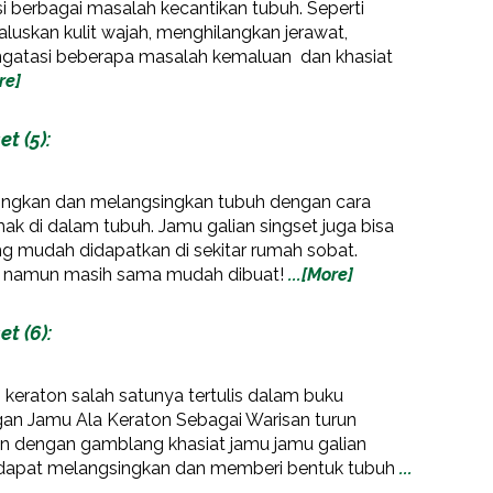
i berbagai masalah kecantikan tubuh. Seperti
skan kulit wajah, menghilangkan jerawat,
gatasi beberapa masalah kemaluan dan khasiat
re]
t (5):
ingkan dan melangsingkan tubuh dengan cara
k di dalam tubuh. Jamu galian singset juga bisa
ng mudah didapatkan di sekitar rumah sobat.
, namun masih sama mudah dibuat!
...[More]
t (6):
i keraton salah satunya tertulis dalam buku
an Jamu Ala Keraton Sebagai Warisan turun
an dengan gamblang khasiat jamu jamu galian
t dapat melangsingkan dan memberi bentuk tubuh
...