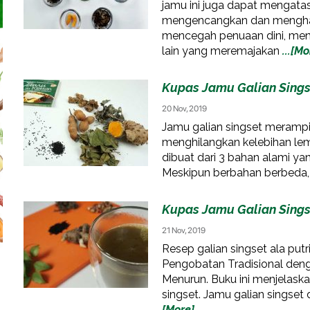
jamu ini juga dapat mengatas
mengencangkan dan menghalu
mencegah penuaan dini, men
lain yang meremajakan
...[Mo
Kupas Jamu Galian Singse
20 Nov, 2019
Jamu galian singset meramp
menghilangkan kelebihan lema
dibuat dari 3 bahan alami ya
Meskipun berbahan berbeda
Kupas Jamu Galian Singse
21 Nov, 2019
Resep galian singset ala putr
Pengobatan Tradisional deng
Menurun. Buku ini menjelask
singset. Jamu galian singse
[More]