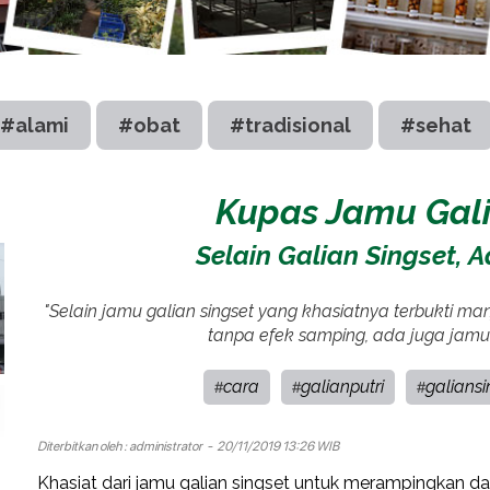
#alami
#obat
#tradisional
#sehat
Kupas Jamu Galia
Selain Galian Singset, A
"Selain jamu galian singset yang khasiatnya terbukti m
tanpa efek samping, ada juga jamu g
cara
galianputri
galiansi
#
#
#
Diterbitkan oleh :
administrator
- 20/11/2019 13:26 WIB
Khasiat dari jamu galian singset untuk merampingkan 