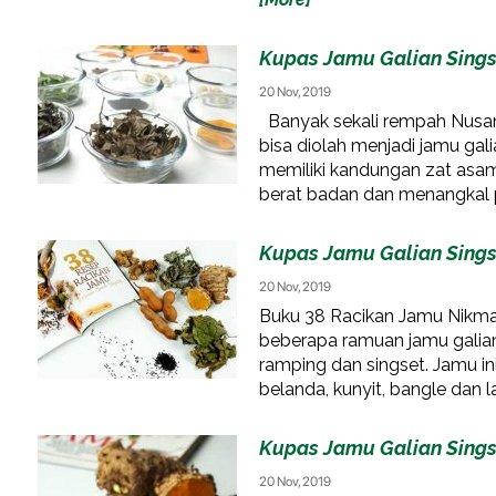
Kupas Jamu Galian Singse
20 Nov, 2019
Banyak sekali rempah Nusant
bisa diolah menjadi jamu gali
memiliki kandungan zat asam
berat badan dan menangka
Kupas Jamu Galian Singse
20 Nov, 2019
Buku 38 Racikan Jamu Nikm
beberapa ramuan jamu gali
ramping dan singset. Jamu ini
belanda, kunyit, bangle dan 
Kupas Jamu Galian Singse
20 Nov, 2019