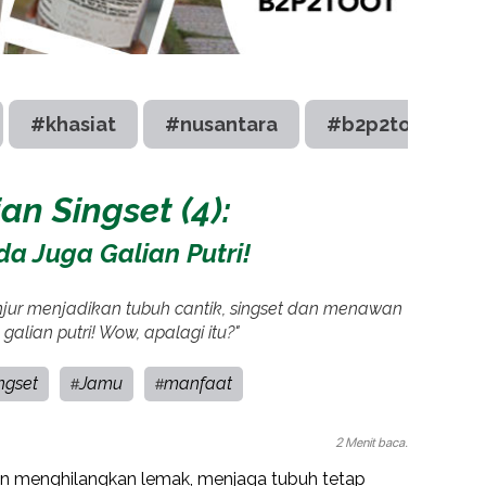
#khasiat
#nusantara
#b2p2toot
n Singset (4):
da Juga Galian Putri!
anjur menjadikan tubuh cantik, singset dan menawan
alian putri! Wow, apalagi itu?"
ngset
Jamu
manfaat
#
#
2 Menit baca.
dan menghilangkan lemak, menjaga tubuh tetap