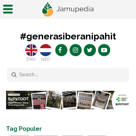
#generasiberanipahit
ENG
NED
Tag Populer