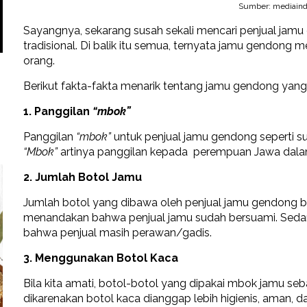
Sumber: mediaind
Sayangnya, sekarang susah sekali mencari penjual jam
tradisional. Di balik itu semua, ternyata jamu gendong m
orang.
Berikut fakta-fakta menarik tentang jamu gendong yang 
1. Panggilan
“mbok”
Panggilan
“mbok”
untuk penjual jamu gendong seperti 
“Mbok”
artinya panggilan kepada perempuan Jawa dal
2. Jumlah Botol Jamu
Jumlah botol yang dibawa oleh penjual jamu gendong be
menandakan bahwa penjual jamu sudah bersuami. Seda
bahwa penjual masih perawan/gadis.
3. Menggunakan Botol Kaca
Bila kita amati, botol-botol yang dipakai mbok jamu seb
dikarenakan botol kaca dianggap lebih higienis, aman, 