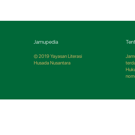
Jamupedia
Ten
© 2019 Yayasan Literasi
Jamu
Husada Nusantara
terd
Huk
nom