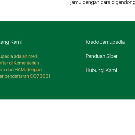
jamu dengan cara digendong.
tang Kami
Kredo Jamupedia
pedia adalah merk
Panduan Siber
aftar di Kementerian
um dan HAM, dengan
Hubungi Kami
er pendaftaran CO78621