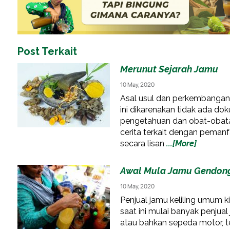
Post Terkait
Merunut Sejarah Jamu
10 May, 2020
Asal usul dan perkembangan 
ini dikarenakan tidak ada d
pengetahuan dan obat-obatan 
cerita terkait dengan pemanf
secara lisan
...[More]
Awal Mula Jamu Gendon
10 May, 2020
Penjual jamu keliling umum k
saat ini mulai banyak penju
atau bahkan sepeda motor, te