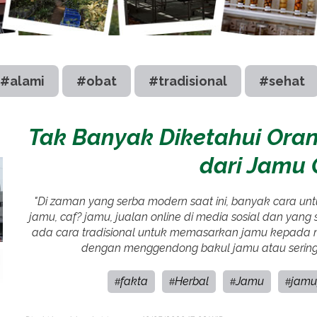
#alami
#obat
#tradisional
#sehat
Tak Banyak Diketahui Oran
dari Jamu
"Di zaman yang serba modern saat ini, banyak cara untu
jamu, caf? jamu, jualan online di media sosial dan yang se
ada cara tradisional untuk memasarkan jamu kepada m
dengan menggendong bakul jamu atau sering 
fakta
Herbal
Jamu
jamu
#
#
#
#