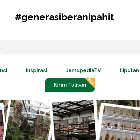
#generasiberanipahit
nsi
Inspirasi
JamupediaTV
Liputan
Kirim Tulisan