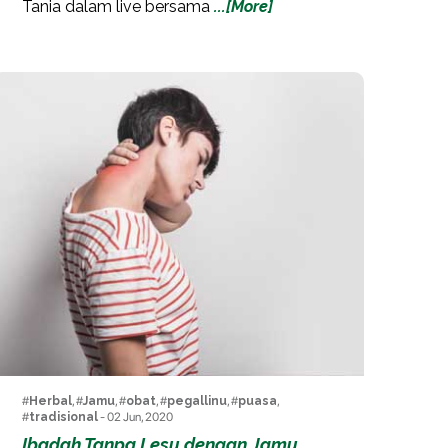
Tania dalam live bersama
...[More]
#
Herbal
, #
Jamu
, #
obat
, #
pegallinu
, #
puasa
,
#
tradisional
- 02 Jun, 2020
Ibadah Tanpa Lesu dengan Jamu