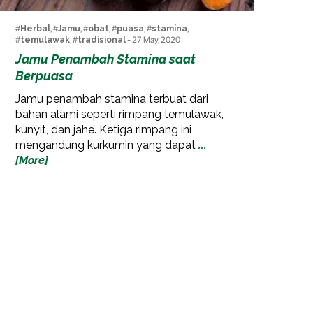
#
Herbal
, #
Jamu
, #
obat
, #
puasa
, #
stamina
,
#
temulawak
, #
tradisional
- 27 May, 2020
Jamu Penambah Stamina saat
Berpuasa
Jamu penambah stamina terbuat dari
bahan alami seperti rimpang temulawak,
kunyit, dan jahe. Ketiga rimpang ini
mengandung kurkumin yang dapat
...
[More]