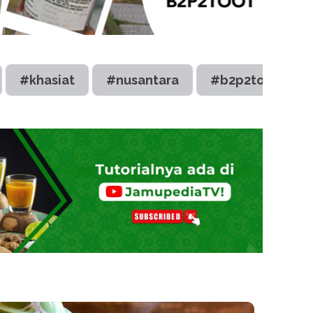
#khasiat
#nusantara
#b2p2toot