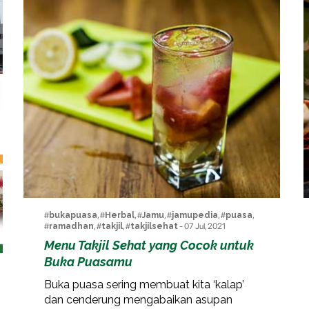
#
bukapuasa
, #
Herbal
, #
Jamu
, #
jamupedia
, #
puasa
,
#
ramadhan
, #
takjil
, #
takjilsehat
- 07 Jul, 2021
Menu Takjil Sehat yang Cocok untuk
Buka Puasamu
Buka puasa sering membuat kita ‘kalap’
dan cenderung mengabaikan asupan