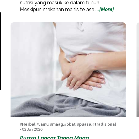
nutrisi yang masuk ke dalam tubuh.
Meskipun makanan manis terasa
...[More]
#
Herbal
, #
Jamu
, #
maag
, #
obat
, #
puasa
, #
tradisional
- 02 Jun, 2020
Puasa Lancar Tanpa Maag