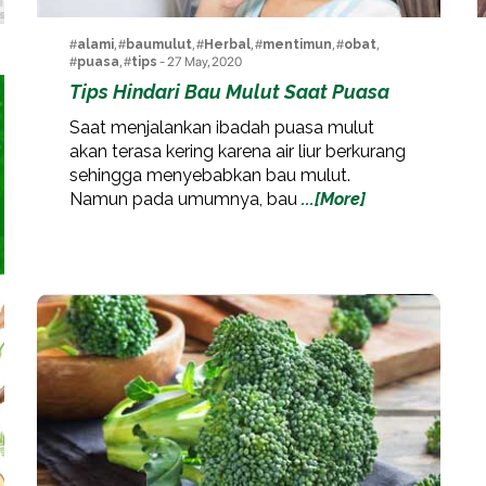
#
alami
, #
baumulut
, #
Herbal
, #
mentimun
, #
obat
,
#
puasa
, #
tips
- 27 May, 2020
Tips Hindari Bau Mulut Saat Puasa
Saat menjalankan ibadah puasa mulut
akan terasa kering karena air liur berkurang
sehingga menyebabkan bau mulut.
Namun pada umumnya, bau
...[More]