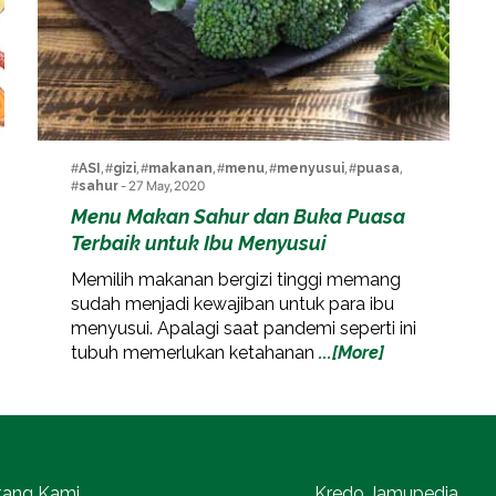
#
ASI
, #
gizi
, #
makanan
, #
menu
, #
menyusui
, #
puasa
,
#
sahur
- 27 May, 2020
Menu Makan Sahur dan Buka Puasa
Terbaik untuk Ibu Menyusui
Memilih makanan bergizi tinggi memang
sudah menjadi kewajiban untuk para ibu
menyusui. Apalagi saat pandemi seperti ini
tubuh memerlukan ketahanan
...[More]
tang Kami
Kredo Jamupedia