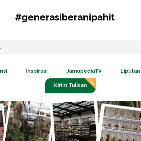
#generasiberanipahit
nsi
Inspirasi
JamupediaTV
Liputan
Kirim Tulisan