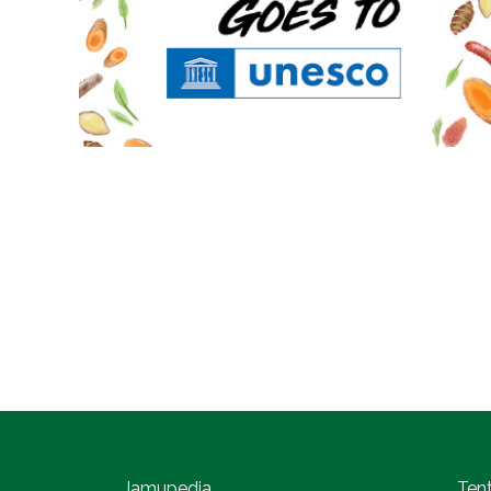
Jamupedia
Ten