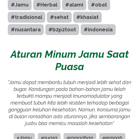
#Jamu
#Herbal
#alami
#obat
#tradisional
#sehat
#khasiat
#nusantara
#b2p2toot
#indonesia
Aturan Minum Jamu Saat
Puasa
"Jamu dapat membantu tubuh menjadi lebih sehat dan
bugar. Kandungan pada bahan-bahan jamu telah
terbukti mampu menjadi imunomodulator yang
membuat tubuh kita lebih resisten terhadap berbagai
gangguan keluhan kesehatan. Namun, konsumsi jamu
di bulan ramadhan ada aturannya, jika sembarangan
justru bisa memicu masalah kesehatan"
Jamu
puasa
ramadhan
rempah
#
#
#
#