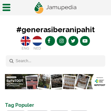
#generasiberanipahit
ENG
NED
Tag Populer