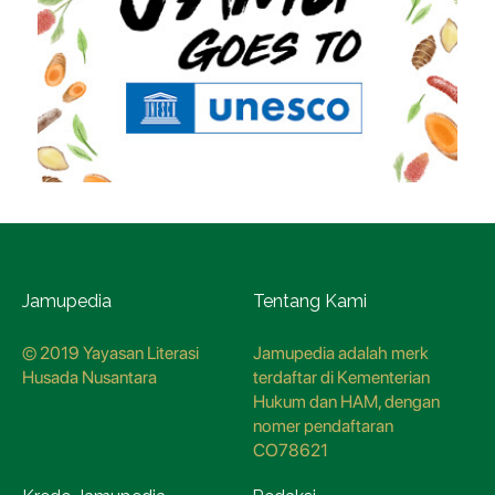
Jamupedia
Tentang Kami
© 2019 Yayasan Literasi
Jamupedia adalah merk
Husada Nusantara
terdaftar di Kementerian
Hukum dan HAM, dengan
nomer pendaftaran
CO78621