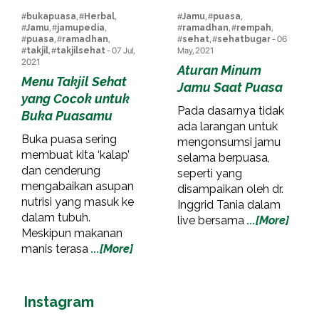
#
bukapuasa
, #
Herbal
,
#
Jamu
, #
puasa
,
#
Jamu
, #
jamupedia
,
#
ramadhan
, #
rempah
,
#
puasa
, #
ramadhan
,
#
sehat
, #
sehatbugar
- 06
#
takjil
, #
takjilsehat
- 07 Jul,
May, 2021
2021
Aturan Minum
Menu Takjil Sehat
Jamu Saat Puasa
yang Cocok untuk
Pada dasarnya tidak
Buka Puasamu
ada larangan untuk
Buka puasa sering
mengonsumsi jamu
membuat kita ‘kalap’
selama berpuasa,
dan cenderung
seperti yang
mengabaikan asupan
disampaikan oleh dr.
nutrisi yang masuk ke
Inggrid Tania dalam
dalam tubuh.
live bersama
...[More]
Meskipun makanan
manis terasa
...[More]
Instagram