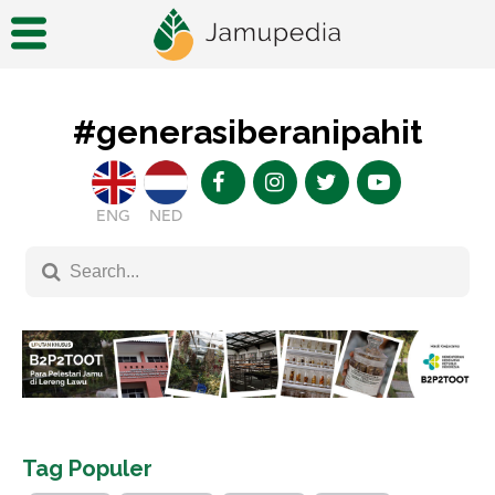
#generasiberanipahit
ENG
NED
Tag Populer