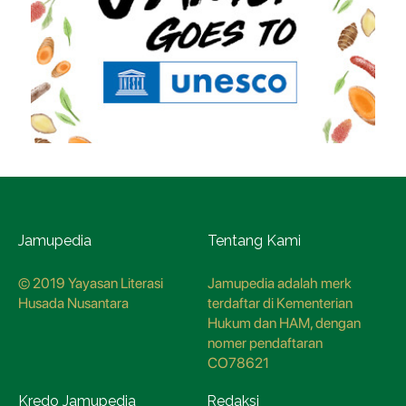
Jamupedia
Tentang Kami
© 2019 Yayasan Literasi
Jamupedia adalah merk
Husada Nusantara
terdaftar di Kementerian
Hukum dan HAM, dengan
nomer pendaftaran
CO78621
Kredo Jamupedia
Redaksi