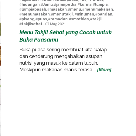
#
hidangan
, #
Jamu
, #
jamupedia
, #
kurma
, #
lumpia
,
#
lumpiabasah
, #
masakan
, #
menu
, #
menumakanan
,
#
menumasakan
, #
menutakjil
, #
minuman
, #
pandan
,
#
pisang
, #
puas
, #
ramadan
, #
smothies
, #
takjil
,
#
takjilsehat
- 07 May, 2021
Menu Takjil Sehat yang Cocok untuk
Buka Puasamu
Buka puasa sering membuat kita ‘kalap’
dan cenderung mengabaikan asupan
nutrisi yang masuk ke dalam tubuh.
Meskipun makanan manis terasa
...[More]