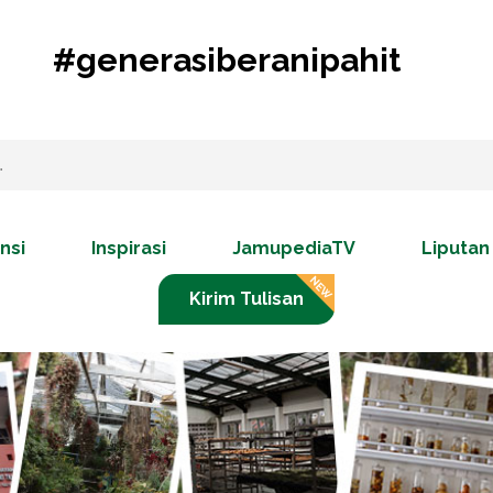
#generasiberanipahit
nsi
Inspirasi
JamupediaTV
Liputan
Kirim Tulisan