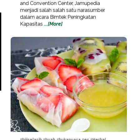
and Convention Center, Jamupedia
menjadi salah salah satu narasumber
dalam acara Bimtek Peningkatan
Kapasitas
...[More]
#
bijiselasih
, #
buah
, #
bukapuasa
, #
es
, #
Herbal
,