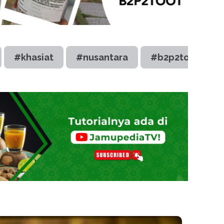
#khasiat
#nusantara
#b2p2toot