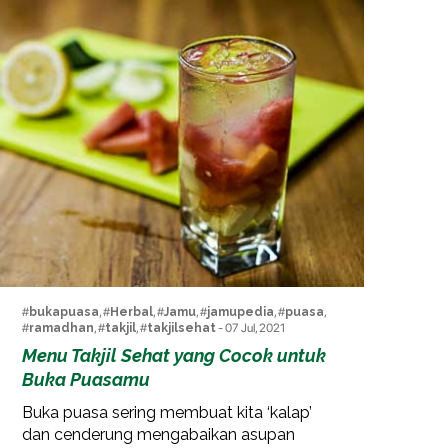
#
bukapuasa
, #
Herbal
, #
Jamu
, #
jamupedia
, #
puasa
,
#
ramadhan
, #
takjil
, #
takjilsehat
- 07 Jul, 2021
Menu Takjil Sehat yang Cocok untuk
Buka Puasamu
Buka puasa sering membuat kita ‘kalap’
dan cenderung mengabaikan asupan