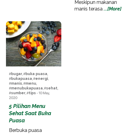
Meskipun makanan
manis terasa
...[More]
#
bugar
, #
buka puasa
,
#
bukapuasa
, #
energi
,
#
manis
, #
menu
,
#
menubukapuasa
, #
sehat
,
#
sumber
, #
tips
- 10 May,
2020
5 Pilihan Menu
Sehat Saat Buka
Puasa
Berbuka puasa