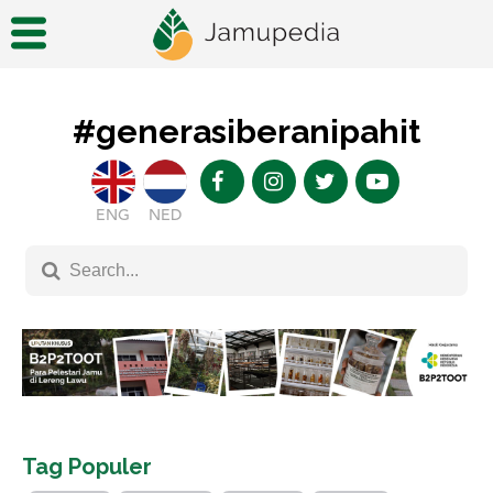
#generasiberanipahit
ENG
NED
Tag Populer