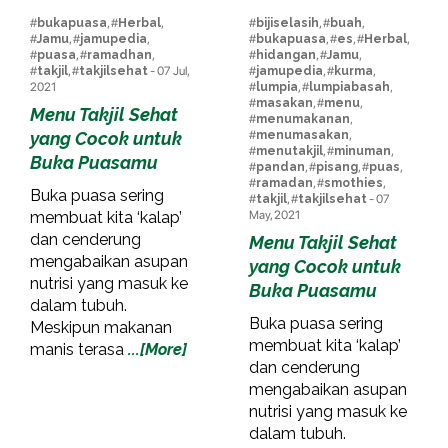
#
bukapuasa
, #
Herbal
,
#
bijiselasih
, #
buah
,
#
Jamu
, #
jamupedia
,
#
bukapuasa
, #
es
, #
Herbal
,
#
puasa
, #
ramadhan
,
#
hidangan
, #
Jamu
,
#
takjil
, #
takjilsehat
- 07 Jul,
#
jamupedia
, #
kurma
,
2021
#
lumpia
, #
lumpiabasah
,
#
masakan
, #
menu
,
Menu Takjil Sehat
#
menumakanan
,
yang Cocok untuk
#
menumasakan
,
#
menutakjil
, #
minuman
,
Buka Puasamu
#
pandan
, #
pisang
, #
puas
,
#
ramadan
, #
smothies
,
Buka puasa sering
#
takjil
, #
takjilsehat
- 07
membuat kita ‘kalap’
May, 2021
dan cenderung
Menu Takjil Sehat
mengabaikan asupan
yang Cocok untuk
nutrisi yang masuk ke
Buka Puasamu
dalam tubuh.
Buka puasa sering
Meskipun makanan
membuat kita ‘kalap’
manis terasa
...[More]
dan cenderung
mengabaikan asupan
nutrisi yang masuk ke
dalam tubuh.