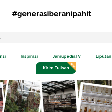
#generasiberanipahit
nsi
Inspirasi
JamupediaTV
Liputan
Kirim Tulisan