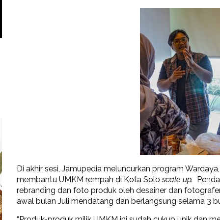
Di akhir sesi, Jamupedia meluncurkan program Wardaya, 
membantu UMKM rempah di Kota Solo
scale up.
Pendam
rebranding dan foto produk oleh desainer dan fotograf
awal bulan Juli mendatang dan berlangsung selama 3 bu
“Produk-produk milik UMKM ini sudah cukup unik dan me