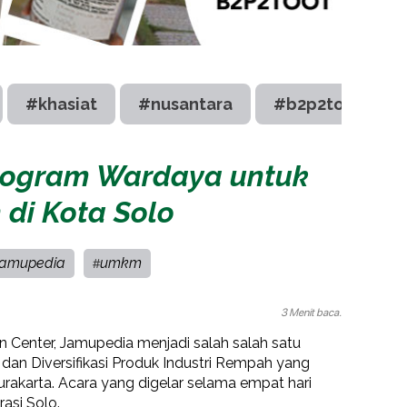
#khasiat
#nusantara
#b2p2toot
rogram Wardaya untuk
i Kota Solo
jamupedia
umkm
#
3 Menit baca.
 Center, Jamupedia menjadi salah salah satu
an Diversifikasi Produk Industri Rempah yang
akarta. Acara yang digelar selama empat hari
asi Solo.