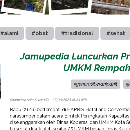
#alami
#obat
#tradisional
#sehat
Jamupedia Luncurkan P
UMKM Rempah d
generasiberanipahit
#
#
Diterbitkan oleh :
Kurnia HD
- 27/06/2023 15:24 WIB
Rabu (21/6) bertempat di HARRIS Hotel and Convention
narasumber dalam acara Bimtek Peningkatan Kapasitas d
diselenggarakan oleh Dinas Koperasi dan UMKM Kota Sur
tersebut diikuti oleh sekitar 25 UMKM binaan Dinas Koper