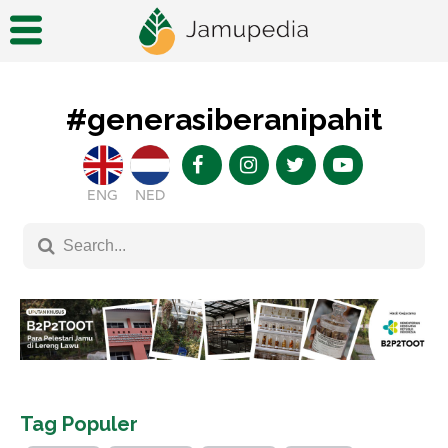
#generasiberanipahit
ENG
NED
Tag Populer