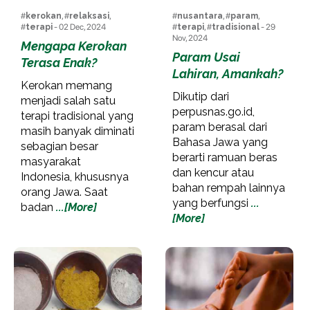
#
kerokan
, #
relaksasi
,
#
nusantara
, #
param
,
#
terapi
- 02 Dec, 2024
#
terapi
, #
tradisional
- 29
Nov, 2024
Mengapa Kerokan
Param Usai
Terasa Enak?
Lahiran, Amankah?
Kerokan memang
Dikutip dari
menjadi salah satu
perpusnas.go.id,
terapi tradisional yang
param berasal dari
masih banyak diminati
Bahasa Jawa yang
sebagian besar
berarti ramuan beras
masyarakat
dan kencur atau
Indonesia, khususnya
bahan rempah lainnya
orang Jawa. Saat
yang berfungsi
...
badan
...[More]
[More]