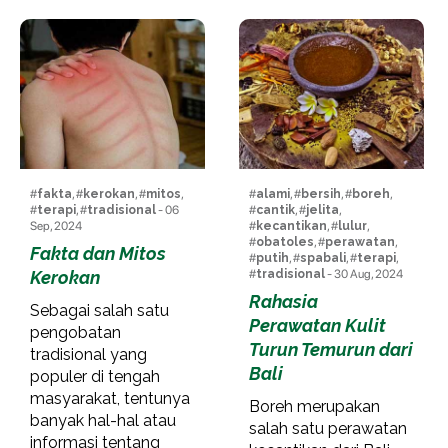
#
fakta
, #
kerokan
, #
mitos
,
#
alami
, #
bersih
, #
boreh
,
#
terapi
, #
tradisional
- 06
#
cantik
, #
jelita
,
Sep, 2024
#
kecantikan
, #
lulur
,
#
obatoles
, #
perawatan
,
Fakta dan Mitos
#
putih
, #
spabali
, #
terapi
,
Kerokan
#
tradisional
- 30 Aug, 2024
Rahasia
Sebagai salah satu
Perawatan Kulit
pengobatan
Turun Temurun dari
tradisional yang
Bali
populer di tengah
masyarakat, tentunya
Boreh merupakan
banyak hal-hal atau
salah satu perawatan
informasi tentang