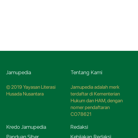
Jamupedia
Tentang Kami
© 2019 Yayasan Literasi
Jamupedia adalah merk
Husada Nusantara
terdaftar di Kementerian
Hukum dan HAM, dengan
nomer pendaftaran
CO78621
Kredo Jamupedia
Redaksi
Panduan Siber
Kebijakan Redaksi