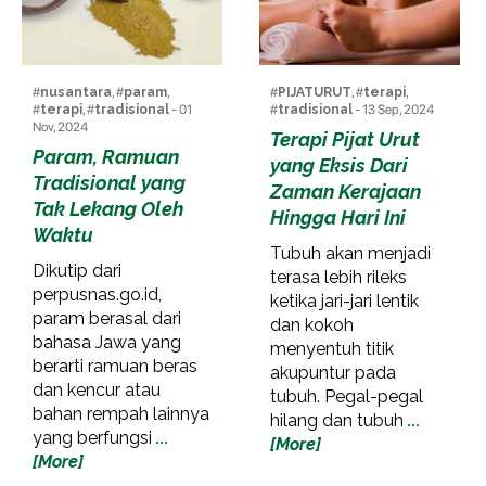
#
nusantara
, #
param
,
#
PIJATURUT
, #
terapi
,
#
terapi
, #
tradisional
- 01
#
tradisional
- 13 Sep, 2024
Nov, 2024
Terapi Pijat Urut
Param, Ramuan
yang Eksis Dari
Tradisional yang
Zaman Kerajaan
Tak Lekang Oleh
Hingga Hari Ini
Waktu
Tubuh akan menjadi
Dikutip dari
terasa lebih rileks
perpusnas.go.id,
ketika jari-jari lentik
param berasal dari
dan kokoh
bahasa Jawa yang
menyentuh titik
berarti ramuan beras
akupuntur pada
dan kencur atau
tubuh. Pegal-pegal
bahan rempah lainnya
hilang dan tubuh
...
yang berfungsi
...
[More]
[More]