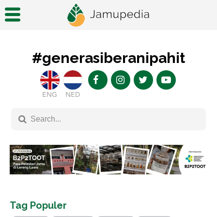
#generasiberanipahit
ENG
NED
Tag Populer