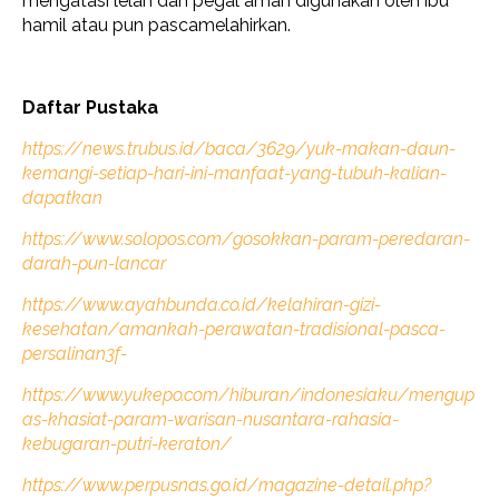
mengatasi lelah dan pegal aman digunakan oleh ibu
hamil atau pun pascamelahirkan.
Daftar Pustaka
https://news.trubus.id/baca/3629/yuk-makan-daun-
kemangi-setiap-hari-ini-manfaat-yang-tubuh-kalian-
dapatkan
https://www.solopos.com/gosokkan-param-peredaran-
darah-pun-lancar
https://www.ayahbunda.co.id/kelahiran-gizi-
kesehatan/amankah-perawatan-tradisional-pasca-
persalinan3f-
https://www.yukepo.com/hiburan/indonesiaku/mengup
as-khasiat-param-warisan-nusantara-rahasia-
kebugaran-putri-keraton/
https://www.perpusnas.go.id/magazine-detail.php?