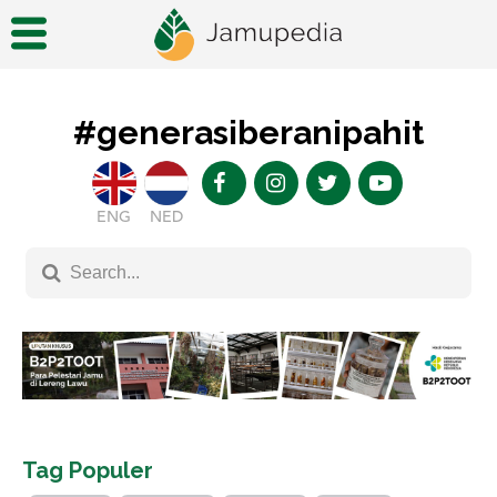
#generasiberanipahit
ENG
NED
Tag Populer