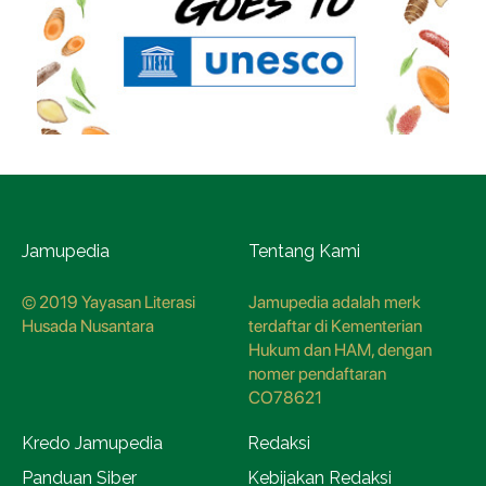
Jamupedia
Tentang Kami
© 2019 Yayasan Literasi
Jamupedia adalah merk
Husada Nusantara
terdaftar di Kementerian
Hukum dan HAM, dengan
nomer pendaftaran
CO78621
Kredo Jamupedia
Redaksi
Panduan Siber
Kebijakan Redaksi